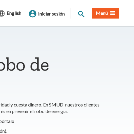
Buscar en el sitio
English
Menú
Iniciar sesión
obo de
uridad y cuesta dinero. En SMUD, nuestros clientes
és en prevenir el robo de energía.
pórtalo:
ón).