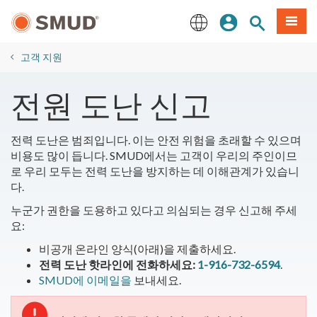
주
로그인
사이트 검색
메뉴
요
콘
English
텐
고객 지원
츠
로
전원 도난 신고
건
너
뛰
전력 도난은 범죄입니다. 이는 안전 위험을 초래할 수 있으며
기
비용도 많이 듭니다. SMUD에서는 고객이 우리의 주인이므
로 우리 모두는 전력 도난을 방지하는 데 이해관계가 있습니
다.
누군가 권한을 도용하고 있다고 의심되는 경우 신고해 주세
요:
비공개 온라인 양식(아래)을 제출하세요.
전력 도난 핫라인에 전화하세요:
1-916-732-6594
.
SMUD에 이메일을
보내세요.