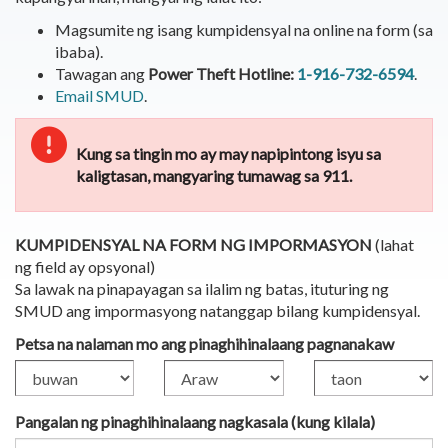
Magsumite ng isang kumpidensyal na online na form (sa
ibaba).
Tawagan ang
Power Theft Hotline:
1-916-732-6594
.
Email SMUD
.
Kung sa tingin mo ay may napipintong isyu sa
kaligtasan, mangyaring tumawag sa 911.
KUMPIDENSYAL NA FORM NG IMPORMASYON
(lahat
ng field ay opsyonal)
Sa lawak na pinapayagan sa ilalim ng batas, ituturing ng
SMUD ang impormasyong natanggap bilang kumpidensyal.
Petsa na nalaman mo ang pinaghihinalaang pagnanakaw
Pangalan ng pinaghihinalaang nagkasala (kung kilala)