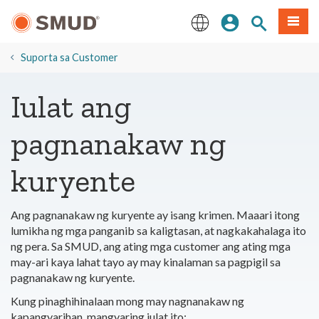
Lumaktaw
Mag-sign In
Paghahanap 
Menu
sa
Pangunahing
English
Nilalaman
Suporta sa Customer
Iulat ang
pagnanakaw ng
kuryente
Ang pagnanakaw ng kuryente ay isang krimen. Maaari itong
lumikha ng mga panganib sa kaligtasan, at nagkakahalaga ito
ng pera. Sa SMUD, ang ating mga customer ang ating mga
may-ari kaya lahat tayo ay may kinalaman sa pagpigil sa
pagnanakaw ng kuryente.
Kung pinaghihinalaan mong may nagnanakaw ng
kapangyarihan, mangyaring iulat ito: