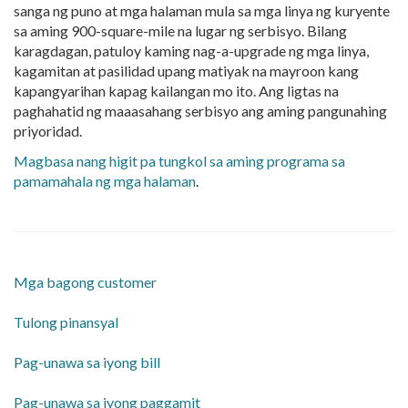
sanga ng puno at mga halaman mula sa mga linya ng kuryente
sa aming 900-square-mile na lugar ng serbisyo. Bilang
karagdagan, patuloy kaming nag-a-upgrade ng mga linya,
kagamitan at pasilidad upang matiyak na mayroon kang
kapangyarihan kapag kailangan mo ito. Ang ligtas na
paghahatid ng maaasahang serbisyo ang aming pangunahing
priyoridad.
Magbasa nang higit pa tungkol sa aming programa sa
pamamahala ng mga halaman
.
Mga bagong customer
Tulong pinansyal
Pag-unawa sa iyong bill
Pag-unawa sa iyong paggamit