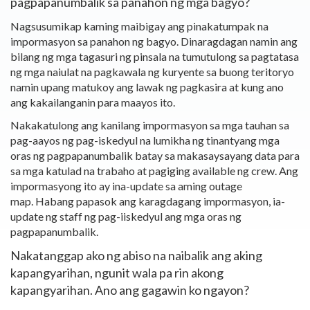
pagpapanumbalik sa panahon ng mga bagyo?
Nagsusumikap kaming maibigay ang pinakatumpak na
impormasyon sa panahon ng bagyo. Dinaragdagan namin ang
bilang ng mga tagasuri ng pinsala na tumutulong sa pagtatasa
ng mga naiulat na pagkawala ng kuryente sa buong teritoryo
namin upang matukoy ang lawak ng pagkasira at kung ano
ang kakailanganin para maayos ito.
Nakakatulong ang kanilang impormasyon sa mga tauhan sa
pag-aayos ng pag-iskedyul na lumikha ng tinantyang mga
oras ng pagpapanumbalik batay sa makasaysayang data para
sa mga katulad na trabaho at pagiging available ng crew. Ang
impormasyong ito ay ina-update sa aming outage
map.
Habang papasok ang karagdagang impormasyon, ia-
update ng staff ng pag-iiskedyul ang mga oras ng
pagpapanumbalik.
Nakatanggap ako ng abiso na naibalik ang aking
kapangyarihan, ngunit wala pa rin akong
kapangyarihan. Ano ang gagawin ko ngayon?