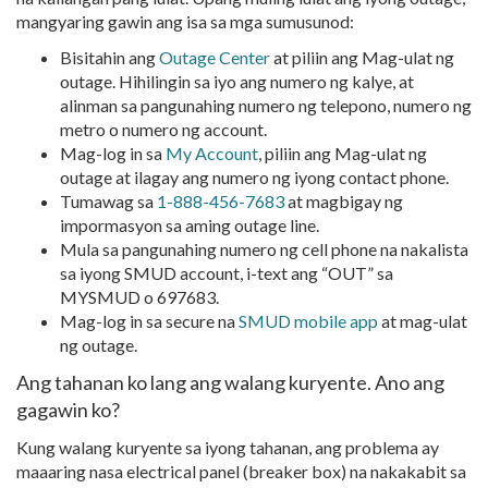
mangyaring gawin ang isa sa mga sumusunod:
Bisitahin ang
Outage Center
at piliin ang Mag-ulat ng
outage. Hihilingin sa iyo ang numero ng kalye, at
alinman sa pangunahing numero ng telepono, numero ng
metro o numero ng account.
Mag-log in sa
My Account
, piliin ang Mag-ulat ng
outage at ilagay ang numero ng iyong contact phone.
Tumawag sa
1-888-456-7683
at magbigay ng
impormasyon sa aming outage line.
Mula sa pangunahing numero ng cell phone na nakalista
sa iyong SMUD account, i-text ang “OUT” sa
MYSMUD o 697683.
Mag-log in sa secure na
SMUD mobile app
at mag-ulat
ng outage.
Ang tahanan ko lang ang walang kuryente. Ano ang
gagawin ko?
Kung walang kuryente sa iyong tahanan, ang problema ay
maaaring nasa electrical panel (breaker box) na nakakabit sa