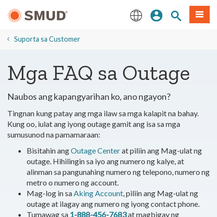
Lumaktaw
Mag-sign In
Paghahanap 
Menu
sa
Pangunahing
English
Nilalaman
Suporta sa Customer
​Mga FAQ sa Outage
Naubos ang kapangyarihan ko, ano ngayon?
Tingnan kung patay ang mga ilaw sa mga kalapit na bahay.
Kung oo, iulat ang iyong outage gamit ang isa sa mga
sumusunod na pamamaraan:
Bisitahin ang
Outage Center
at piliin ang Mag-ulat ng
outage. Hihilingin sa iyo ang numero ng kalye, at
alinman sa pangunahing numero ng telepono, numero ng
metro o numero ng account.
Mag-log in sa
Aking Account
, piliin ang Mag-ulat ng
outage at ilagay ang numero ng iyong contact phone.
Tumawag sa
1-888-456-7683
at magbigay ng