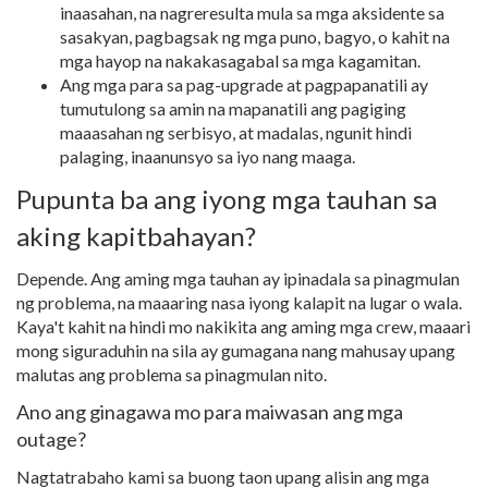
inaasahan, na nagreresulta mula sa mga aksidente sa
sasakyan, pagbagsak ng mga puno, bagyo, o kahit na
mga hayop na nakakasagabal sa mga kagamitan.
Ang mga para sa pag-upgrade at pagpapanatili ay
tumutulong sa amin na mapanatili ang pagiging
maaasahan ng serbisyo, at madalas, ngunit hindi
palaging, inaanunsyo sa iyo nang maaga.
Pupunta ba ang iyong mga tauhan sa
aking kapitbahayan?
Depende. Ang aming mga tauhan ay ipinadala sa pinagmulan
ng problema, na maaaring nasa iyong kalapit na lugar o wala.
Kaya't kahit na hindi mo nakikita ang aming mga crew, maaari
mong siguraduhin na sila ay gumagana nang mahusay upang
malutas ang problema sa pinagmulan nito.
Ano ang ginagawa mo para maiwasan ang mga
outage?
Nagtatrabaho kami sa buong taon upang alisin ang mga