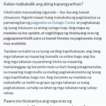
Kailan maibabalik ang aking kapangyarihan?
Hindi natin masasabing sigurado – iba-iba ang bawat
sitwasyon. Ngunit maaari kang makakuha ng pagtatantya sa
pamamagitan ng
pagpunta sa Outage Center
at paghahanap
ng iyong lokasyon sa aming outage map.
Ang mapa ay
madalas na ina-update, at nagbibigay ng tinatayang oras ng
pagpapanumbalik para sa bawat hiwalay na pagkawala, kung
may available.
Tandaan na kahit na sa iyong sariling kapitbahayan, ang ilang
mga tahanan ay maaaring bumalik sa online bago ang iba.
Ang mga tahanan sa parehong bloke ay maaaring
makatanggap ng kuryente mula sa iba't ibang pinagmumulan,
na maaaring magresulta sa muling pagkakakonekta ng iyong
mga kapitbahay bago mo. Ang kuryente ay madalas na
naibabalik sa maliit na grupo ng mga tahanan sa isang
pagkakataon, sa halip na lahat ng mga tahanan nang sabay-
sabay.
Paano mo tinatantya ang mga oras ng