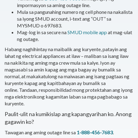
impormasyon sa aming outage line.
Mula sa pangunahing numero ng cell phone na nakalista
sa iyong SMUD account, i-text ang “OUT” sa
MYSMUD o 697683.
Mag-log in sa secure na
SMUD mobile app
at mag-ulat
ng outage.
Habang naghihintay na maibalik ang kuryente, patayin ang
lahat ng electrical appliances at ilaw – maliban sa isang ilaw
na nakikita ng aming mga crew mula sa kalye. Iyon ay
magsasabi sa amin kapag ang mga bagay ay bumalik sa
normal, at makakatulong na maiwasan ang isang pagtaas ng
kuryente kapag ang kapitbahayan ay bumalik sa
online. Tandaan, responsibilidad mong protektahan ang iyong
mga elektronikong kagamitan laban sa mga pagbabago sa
kuryente.
Paulit-ulit na kumikislap ang kapangyarihan ko. Anong
gagawin ko?
Tawagan ang aming outage line sa
1-888-456-7683
.