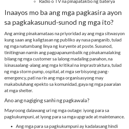
Radio o TV na pinapatakbo ng baterya
Inaayos mo ba ang mga pagkasira ayon
sa pagkakasunud-sunod ng mga ito?
Ang aming pinakamataas na priyoridad ay ang mga sitwasyon
kung saan ang kaligtasan ng publiko ay nasa panganib, tulad
ng mga natumbang linya ng kuryente at poste. Susunod,
tinitingnan namin ang pagpapanumbalik ng pinakamalaking
bilang ng mga customer sa lalong madaling panahon, na
isinasaalang-alang ang mga kritikal na imprastraktura, tulad
ng mga storm pump, ospital, at mga serbisyong pang-
emergency, pati na rin ang mga organisasyong may
makabuluhang epekto sa komunidad, gaya ng mga paaralan
at mga shelter.
Ano ang nagiging sanhi ng pagkawala?
Mayroong dalawang uri ng mga outage: iyong para sa
pagkukumpuni, at iyong para sa mga upgrade at maintenance.
Ang mga para sa pagkukumpuni ay kadalasang hindi