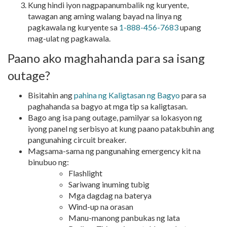
Kung hindi iyon nagpapanumbalik ng kuryente,
tawagan ang aming walang bayad na linya ng
pagkawala ng kuryente sa
1-888-456-7683
upang
mag-ulat ng pagkawala.
Paano ako maghahanda para sa isang
outage?
Bisitahin ang
pahina ng Kaligtasan ng Bagyo
para sa
paghahanda sa bagyo at mga tip sa kaligtasan.
Bago ang isa pang outage, pamilyar sa lokasyon ng
iyong panel ng serbisyo at kung paano patakbuhin ang
pangunahing circuit breaker.
Magsama-sama ng pangunahing emergency kit na
binubuo ng:
Flashlight
Sariwang inuming tubig
Mga dagdag na baterya
Wind-up na orasan
Manu-manong panbukas ng lata