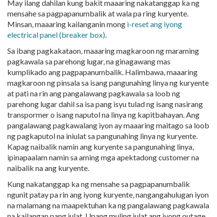
May ilang dahilan kung bakit maaaring nakatanggap ka ng
mensahe sa pagpapanumbalik at wala pa ring kuryente.
Minsan, maaaring kailanganin mong
i-reset ang iyong
electrical panel (breaker box)
.
Sa ibang pagkakataon, maaaring magkaroon ng maraming
pagkawala sa parehong lugar, na ginagawang mas
kumplikado ang pagpapanumbalik. Halimbawa, maaaring
magkaroon ng pinsala sa isang pangunahing linya ng kuryente
at pati na rin ang pangalawang pagkawala sa loob ng
parehong lugar dahil sa isa pang isyu tulad ng isang nasirang
transpormer o isang naputol na linya ng kapitbahayan. Ang
pangalawang pagkawalang iyon ay maaaring maitago sa loob
ng pagkaputol na iniulat sa pangunahing linya ng kuryente.
Kapag naibalik namin ang kuryente sa pangunahing linya,
ipinapaalam namin sa aming mga apektadong customer na
naibalik na ang kuryente.
Kung nakatanggap ka ng mensahe sa pagpapanumbalik
ngunit patay pa rin ang iyong kuryente, nangangahulugan iyon
na malamang na maapektuhan ka ng pangalawang pagkawala
na kailangan pang iulat. Upang muling iulat ang iyong outage,