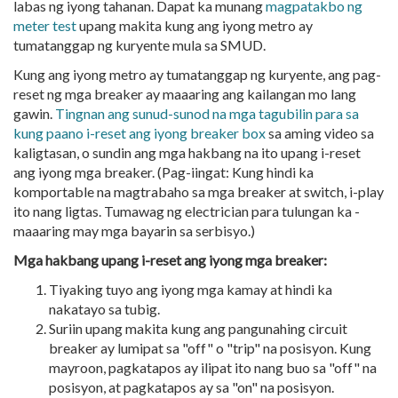
labas ng iyong tahanan. Dapat ka munang
magpatakbo ng
meter test
upang makita kung ang iyong metro ay
tumatanggap ng kuryente mula sa SMUD.
Kung ang iyong metro ay tumatanggap ng kuryente, ang pag-
reset ng mga breaker ay maaaring ang kailangan mo lang
gawin.
Tingnan ang sunud-sunod na mga tagubilin para sa
kung paano i-reset ang iyong breaker box
sa aming video sa
kaligtasan, o sundin ang mga hakbang na ito upang i-reset
ang iyong mga breaker. (Pag-iingat: Kung hindi ka
komportable na magtrabaho sa mga breaker at switch, i-play
ito nang ligtas. Tumawag ng electrician para tulungan ka -
maaaring may mga bayarin sa serbisyo.)
Mga hakbang upang i-reset ang iyong mga breaker:
Tiyaking tuyo ang iyong mga kamay at hindi ka
nakatayo sa tubig.
Suriin upang makita kung ang pangunahing circuit
breaker ay lumipat sa "off" o "trip" na posisyon. Kung
mayroon, pagkatapos ay ilipat ito nang buo sa "off" na
posisyon, at pagkatapos ay sa "on" na posisyon.