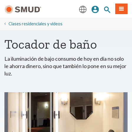
Ir
Iniciar sesión
Buscar en el 
Menú
al
contenido
English
principal
Clases residenciales y videos
Tocador de baño
La iluminación de bajo consumo de hoy en día no solo
le ahorra dinero, sino que también lo pone en su mejor
luz.