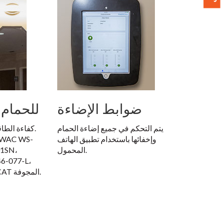
ضوابط الإضاءة
مصابيح LED للحمام
يتم التحكم في جميع إضاءة الحمام
كفاءة الطاقة. تجسيد اللون الدقيق.
وإخفائها باستخدام تطبيق الهاتف
 WAC WS-
المحمول.
01SN،
6-077-L،
Halo H995تركيبات ICAT المجوفة.