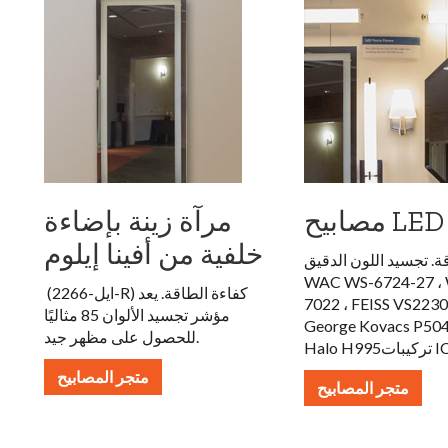
مرآة زينة بإضاءة
خلفية من أفينا إيلوم
WAC WS-6724-27 ،
كفاءة الطاقة. يعد
(ايل-2266-R)
7022 ، FEISS VS223
مؤشر تجسيد الألوان 85 مثاليًا
George Kovacs P504
للحصول على مظهر جيد.
متجر المصابيح
متجر المصابيح