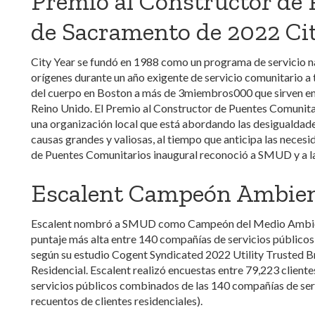
Premio al Constructor de
de Sacramento de 2022 Ci
City Year se fundó en 1988 como un programa de servicio na
orígenes durante un año exigente de servicio comunitario 
del cuerpo en Boston a más de 3miembros000 que sirven en 2
Reino Unido. El Premio al Constructor de Puentes Comunita
una organización local que está abordando las desigualdad
causas grandes y valiosas, al tiempo que anticipa las necesi
de Puentes Comunitarios inaugural reconoció a SMUD y a l
Escalent Campeón Ambien
Escalent nombró a SMUD como Campeón del Medio Ambiente
puntaje más alta entre 140 compañías de servicios público
según su estudio Cogent Syndicated 2022 Utility Trusted
Residencial. Escalent realizó encuestas entre 79,223 clientes
servicios públicos combinados de las 140 compañías de ser
recuentos de clientes residenciales).