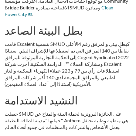
مع توقع احتياجات الأجيال القادمة. اعترفت مؤسسة Community
Clean
Bridge Builder الافتتاحية بمبادرة SMUD ومبادرة
PowerCity ®
.
بطل البيئة الصاعد
قامت Escalent بتسمية SMUD كبطل بيئي والمرفق رقم 4الأعلى
نقاطًا بين 140 المرافق التي تم استطلاعها للإشراف البيئي استنادًا
إلى العلامة التجارية الموثوقة للمرافق Cogent Syndicated 2022
ومشاركة العملاء ™ : الدراسة السكنية. أجرت شركة Escalent
استطلاعات رأي بين 79 و 223 عملاء الكهرباء السكنية والغاز
الطبيعي والمرافق المجمعة لدى 140 أكبر شركات المرافق
الأمريكية (استنادًا إلى أعداد العملاء المقيمين).
النشيد الاستدامة
حصلت SMUD على الجائزة البرونزية لحملة البيئة والمناخ عن
حملتها "مدينة الطاقة النظيفة". Anthem هي منظمة وطنية تحتفل
بعمل الأشخاص والشركات والمنظمات في جميع أنحاء العالم.