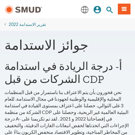
انتقل
ة طعام
بحث الموقع
تسجيل الدخول
إلى
المحتوى
English
الرئيسي
2022 تقرير الاستدامة
جوائز الاستدامة
أ- درجة الريادة في استدامة
الشركات من قبل CDP
نحن فخورون بأن يتم الاعتراف بنا باستمرار من قبل المنظمات
المحلية والإقليمية والوطنية لجهودنا في مجال الاستدامة. للعام
3على التوالي، حصلنا على اعتراف بمستوى القيادة في استدامة
الشركة من منظمة CDP البيئية العالمية غير الربحية، وحصلنا على
درجة A- في إفصاحاتنا 2022 و 2021 . لقد تم تكريمنا على
الإجراءات التي اتخذناها لخفض انبعاثات الغازات الدفيئة، والتخفيف
من المخاطر المناخية، وتطوير الاقتصاد منخفض الكربون بناءً على