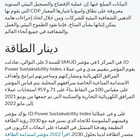
البيانات المبلغ عنها. إن عملية الإفصاح والتسجيل البيئي السنوية
التي تقوم بها CDP معروفة على نطاق واسع باعتبارها المعيار
الذهبي للشفافية البيئية للشركات. ومن خلال اتخاذ إجراءات هامة
يمكن إثباتها بشأن المناخ، فإننا نقود الطموح البيئي والعمل
والشفافية في جميع أنحاء العالم.
دينار الطاقة
للسنة 3على التوالي، تعادلت SMUD في المركز 1في مؤشر JD
Power Sustainability Index. يقوم المؤشر بتقييم مدى وعي عملاء
المرافق الكهربائية ومشاركتهم ومناصرتهم لبرامج وأهداف
الاستدامة المناخية الخاصة بمرافقهم المحلية. يتم قياس المؤشر
على مقياس 100من النقاط بناءً على 71 و 959 استجابات عملاء
المرافق الكهربائية التجارية والسكنية التي تم جمعها من يونيو 2021
إلى مايو 2022.
يؤكد مؤشر JD Power Sustainability Index على وعي عملائنا
وقيمتهم الملموسة للاتجاه الذي نسير فيه مع 2030 رؤية الطاقة
النظيفة وهدفنا المتمثل في القضاء على انبعاثات الكربون في
مصدر الطاقة لدينا بحلول 2030.
اقرأ 2022 مؤشر استدامة الطاقة