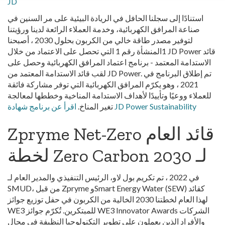
JD
استنادًا إلى سجلنا الحافل في الريادة البيئية على مر السنين في
صناعة المرافق الكهربائية، وخدمة العملاء الرائعة لدينا ورؤيتنا
لتوفير مصدر طاقة خالي من الكربون بحلول 2030 ، أصبحنا
1المنشأة رقم 1 التي تحصل على الاعتماد من خلال JD Power قائد
الاستدامة المعتمد - برنامج اعتماد المرافق الكهربائية وحصل على
لقب قائد الاستدامة المعتمد من JD Power. تم إطلاق البرنامج في
2021 ، وهو يكرّم المرافق الكهربائية التي توفر مشاركة فائقة
للعملاء ووعيًا وتأييدًا لأهداف الاستدامة المناخية وخططها لمعالجة
اقرأ عن برنامج شهادة JD Power Sustainability
تغير المناخ.
Zpryme Net-Zero قائد العام
لخطة Zero Carbon لـ 2030
في 2022 ، تم تكريم بول لاو، الرئيس التنفيذي والمدير العام لـ
SMUD، من قبل Zpryme وSmart Energy Water (SEW) كقائد
لهذا العام لخطتنا 2030 الخالية من الكربون في حفل توزيع جوائز
WE3 للمبتكرين. تُكرّم جوائز WE3 Innovator Awards الشركات
والأفراد الذين يعملون على تطوير التكنولوجيا النظيفة في مجال