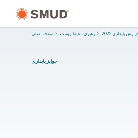
رفتن
به
محتوای
اصلی
202 گزارش پایداری
​رهبری محیط زیست
صفحه اصلی
جوایز پایداری