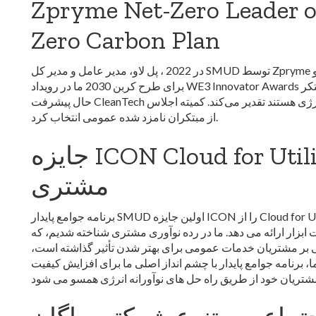
Zpryme Net-Zero Leader of
Zero Carbon Plan
در 2022 ، پل لاو، مدیر عامل و مدیر کل SMUD توسط Zpryme و Smart Energy Water (SEW) به عنوان رهبر سال
برای طرح کربن 2030 ما در رویداد WE3 Innovator Awards شناخته شد. جوایز مبتکر WE3 از شرکت‌ها و افرادی که در
حال پیشرفت CleanTech در حوزه آب و انرژی هستند تقدیر می‌کند. کمیته اجلاس WE3 برندگان جایزه را از میان بسیاری
از مبتکران نامزد شده عمومی انتخاب کرد.
جایزه ICON Cloud for Utilities برای نوآوری
مشتری
برنامه جوامع پایدار SMUD اولین جایزه ICON را از Cloud for Utilities دریافت کرد، یک شرکت مشاوره که آموزش،
ابزار ارائه می دهد. ما در رده نوآوری مشتری شناخته شدیم، که
جهی بر مشتریان خدمات عمومی برای بهتر شدن تأثیر گذاشته است،
ا، برنامه جوامع پایدار با چشم انداز اصلی ما برای افزایش کیفیت