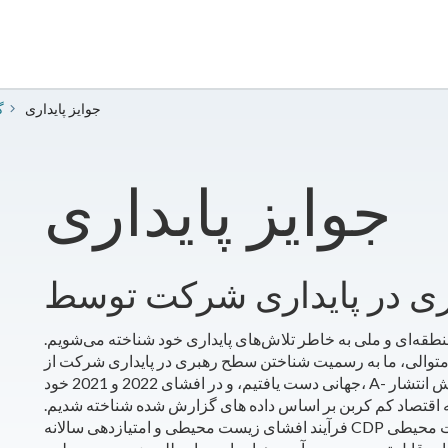
جوایز پایداری
2
جوایز پایداری
قه‌ای و ملی به خاطر تلاش‌های پایداری خود شناخته می‌شویم.
 متوالی، ما به رسمیت شناختن سطح رهبری در پایداری شرکت از CDP غیرانتفاعی زیست محیطی
جهانی دست یافتیم، و در افشای 2022 و 2021 خود، A- را تضمین کردیم. ما به خاطر اقداماتمان برای کاهش انتشار
 اقتصاد کم کربن بر اساس داده های گزارش شده شناخته شدیم.
فرآیند افشای زیست محیطی و امتیازدهی سالانه CDP به طور گسترده به عنوان استاندارد طلایی شفافیت محیطی