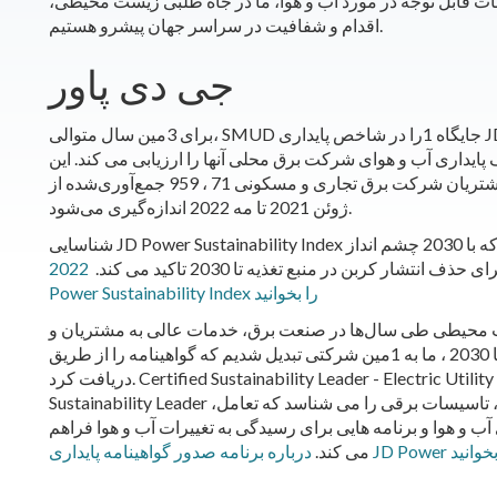
ت قابل توجه در مورد آب و هوا، ما در جاه طلبی زیست محیطی،
اقدام و شفافیت در سراسر جهان پیشرو هستیم.
جی دی پاور
برای 3مین سال متوالی، SMUD جایگاه 1را در شاخص پایداری JD Power کسب کرد. این شاخص آگاهی، مشارکت و
ایداری آب و هوای شرکت برق محلی آنها را ارزیابی می کند. این
شاخص در مقیاس 100نقطه‌ای بر اساس پاسخ‌های مشتریان شرکت برق تجاری و مسکونی 71 ، 959 جمع‌آوری‌شده از
ژوئن 2021 تا مه 2022 اندازه‌گیری می‌شود.
شناسایی JD Power Sustainability Index بر آگاهی و ارزش درک شده مشتریان ما از جهتی که با 2030 چشم انداز
ار کربن در منبع تغذیه تا 2030 تاکید می کند.
2022 JD
Power Sustainability Index را بخوانید
 محیطی طی سال‌ها در صنعت برق، خدمات عالی به مشتریان و
چشم‌انداز ما برای منبع تغذیه بدون کربن تا 2030 ، ما به 1مین شرکتی تبدیل شدیم که گواهینامه را از طریق JD Power
دریافت کرد. Certified Sustainability Leader - Electric Utility Certification Program و نشان JD Power Certified
Sustainability Leader را به دست آورد. این برنامه که در 2021 راه اندازی شد، تاسیسات برقی را می شناسد که تعامل،
آب و هوا و برنامه هایی برای رسیدگی به تغییرات آب و هوا فراهم
باره برنامه صدور گواهینامه پایداری JD Power بخوانید
می کند.