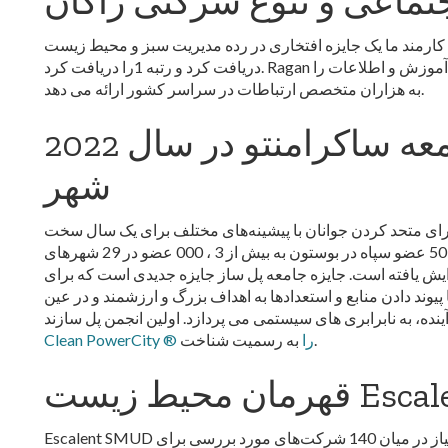
تماعی و تنوع شرکتی راگان
طلبانه کارمند ما یک جایزه افتخاری در رده مدیریت سبز و محیط زیست
دریافت کرد و رتبه 1را دریافت کرد. Ragan یک سازمان ارتباطات پیشرو در صنعت است که اخبار، آموزش و اطلاعات را
به هزاران متخصص ارتباطات در سراسر کشور ارائه می دهد.
2022 جایزه سازنده پل جامعه ساکرامنتو در سال
شهر
خدمات ملی برای متحد کردن جوانان با پیشینه‌های مختلف برای یک سال سخت
خدمت اجتماعی تمام‌وقت تأسیس شد. سال شهر از 50 عضو سپاه در بوستون به بیش از 3 ، 000 عضو در 29 شهرهای
فزایش یافته است. جایزه جامعه پل ساز جایزه جدیدی است که برای
ند دادن منابع و استعدادها به اهداف بزرگ و ارزشمند و در عین
به رسمیت شناخت.
Clean PowerCity ® را
حیط زیست Escalent
Escalent SMUD را قهرمان محیط‌زیست و 4مین ابزار با بالاترین امتیاز در میان 140 شرکت‌های مورد بررسی برای