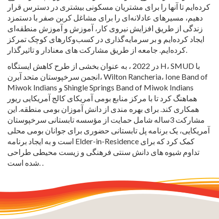
کرده‌ایم تا آنها را برای مشتریان مسکونی بیشتری در دسترس قرار
دهیم، مسیرهای عادلانه‌ای را برای مشاغل کربن صفر با دستمزد
زندگی از طریق افزایش نیروی کار، آموزش و آموزش منطقه‌ای
ایجاد کرده‌ایم و بر سرمایه‌گذاری در کسب‌وکارهای کوچک تمرکز
کرده‌ایم. جامعه از طریق مشارکت های معنادار و تاثیرگذار.
در 2022 ، به عنوان بخشی از طرح کاهش ایستگاه H، SMUD با
انجمن سرخپوستان متحد آبرن، Wilton Rancheria، Ione Band of
Miwok Indians و Shingle Springs Band of Miwok Indians
هماهنگ کرد تا با مرکز منابع بومی آمریکای کالج آمریکایی ریور
همکاری کند. برای بهره مندی از دانش آموزان بومی منطقه. این
مشارکت 3ساله شامل حمایت از مؤسسه تابستانی سرخپوستان
آمریکایی، یک برنامه پل تابستانی حضوری برای جوانان بومی محلی
است و به ایجاد برنامه Elder-in-Residence کمک کرد که برای
تداوم شیوه های دانش سنتی فرهنگی و زیست محیطی طراحی
شده است. .