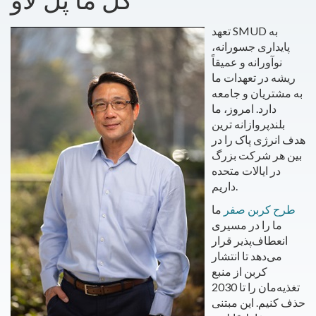
کل ما پل لاو
تعهد SMUD به
پایداری جسورانه،
نوآورانه و عمیقاً
ریشه در تعهدات ما
به مشتریان و جامعه
دارد. امروز، ما
بلندپروازانه ترین
هدف انرژی پاک را در
بین هر شرکت بزرگ
در ایالات متحده
داریم.
طرح کربن صفر
ما
ما را در مسیری
انعطاف‌پذیر قرار
می‌دهد تا انتشار
کربن از منبع
تغذیه‌مان را تا 2030
حذف کنیم. این مبتنی