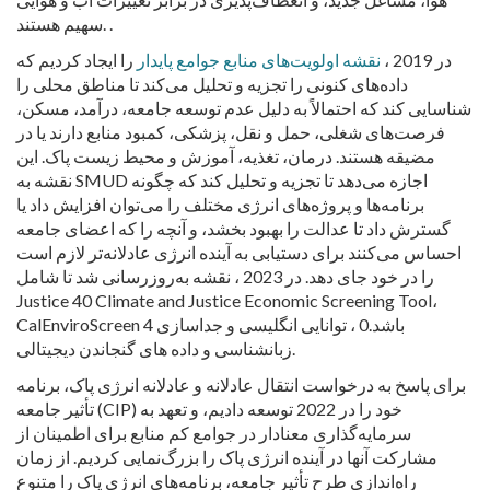
سهیم هستند. .
در 2019 ،
نقشه اولویت‌های منابع جوامع پایدار
را ایجاد کردیم که
داده‌های کنونی را تجزیه و تحلیل می‌کند تا مناطق محلی را
شناسایی کند که احتمالاً به دلیل عدم توسعه جامعه، درآمد، مسکن،
فرصت‌های شغلی، حمل و نقل، پزشکی، کمبود منابع دارند یا در
مضیقه هستند. درمان، تغذیه، آموزش و محیط زیست پاک. این
نقشه به SMUD اجازه می‌دهد تا تجزیه و تحلیل کند که چگونه
برنامه‌ها و پروژه‌های انرژی مختلف را می‌توان افزایش داد یا
گسترش داد تا عدالت را بهبود بخشد، و آنچه را که اعضای جامعه
احساس می‌کنند برای دستیابی به آینده انرژی عادلانه‌تر لازم است
را در خود جای دهد. در 2023 ، نقشه به‌روزرسانی شد تا شامل
Justice 40 Climate and Justice Economic Screening Tool،
CalEnviroScreen 4 باشد.0 ، توانایی انگلیسی و جداسازی
زبانشناسی و داده های گنجاندن دیجیتالی.
برای پاسخ به درخواست انتقال عادلانه و عادلانه انرژی پاک، برنامه
تأثیر جامعه (CIP) خود را در 2022 توسعه دادیم، و تعهد به
سرمایه‌گذاری معنادار در جوامع کم منابع برای اطمینان از
مشارکت آنها در آینده انرژی پاک را بزرگ‌نمایی کردیم. از زمان
راه‌اندازی طرح تأثیر جامعه، برنامه‌های انرژی پاک را متنوع