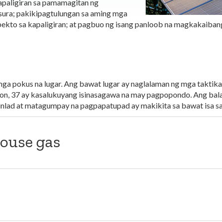
paligiran sa pamamagitan ng
sura; pakikipagtulungan sa aming mga
ekto sa kapaligiran; at pagbuo ng isang panloob na magkakaiban
mga pokus na lugar. Ang bawat lugar ay naglalaman ng mga taktik
yon, 37 ay kasalukuyang isinasagawa na may pagpopondo. Ang bal
nlad at matagumpay na pagpapatupad ay makikita sa bawat isa sa
ouse gas