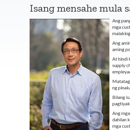
Isang mensahe mula s
Ang pang
mga cust
malaking 
Ang ami
aming po
At hindi
supply c
empleya
Matatagp
ng pinak
Bilang i
pagtiyak
Ang mga 
dahilan 
mga cust