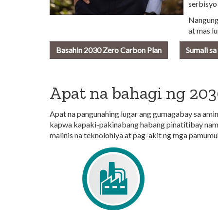
serbisyo
Nangungu
at mas lu
Basahin 2030 Zero Carbon Plan
Sumali sa
Apat na bahagi ng 203
Apat na pangunahing lugar ang gumagabay sa amin
kapwa kapaki-pakinabang habang pinatitibay nami
malinis na teknolohiya at pag-akit ng mga pamumuh