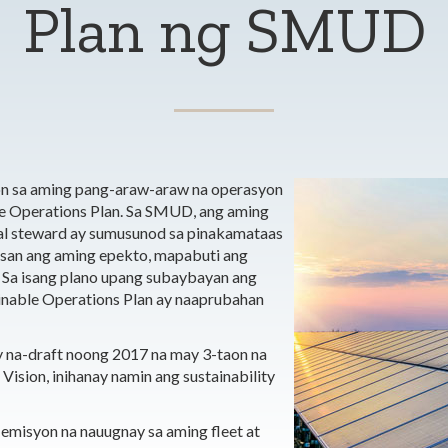
Plan ng SMUD
on sa aming pang-araw-araw na operasyon
e Operations Plan. Sa SMUD, ang aming
l steward ay sumusunod sa pinakamataas
san ang aming epekto, mapabuti ang
 Sa isang plano upang subaybayan ang
ainable Operations Plan ay naaprubahan
y na-draft noong 2017 na may 3-taon na
sion, inihanay namin ang sustainability
emisyon na nauugnay sa aming fleet at