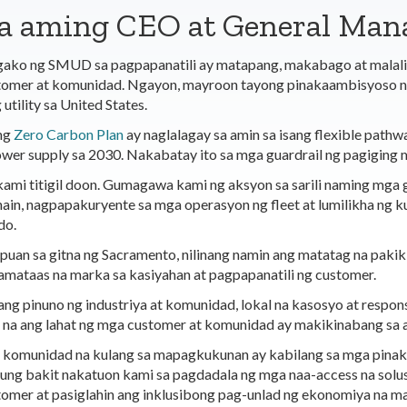
a aming CEO at General Mana
ako ng SMUD sa pagpapanatili ay matapang, makabago at malali
omer at komunidad. Ngayon, mayroon tayong pinakaambisyoso na 
utility sa United States.
ng
Zero Carbon Plan
ay naglalagay sa amin sa isang flexible pathw
wer supply sa 2030. Nakabatay ito sa mga guardrail ng pagiging 
 kami titigil doon. Gumagawa kami ng aksyon sa sarili naming mg
hain, nagpapakuryente sa mga operasyon ng fleet at lumilikha ng 
do.
uan sa gitna ng Sacramento, nilinang namin ang matatag na pakiki
amataas na marka sa kasiyahan at pagpapanatili ng customer.
sang pinuno ng industriya at komunidad, lokal na kasosyo at resp
 na ang lahat ng mga customer at komunidad ay makikinabang sa 
komunidad na kulang sa mapagkukunan ay kabilang sa mga pinak
kung bakit nakatuon kami sa pagdadala ng mga naa-access na solus
omer at pasiglahin ang inklusibong pag-unlad ng ekonomiya na m