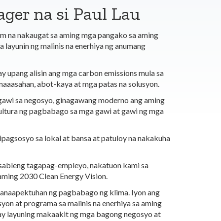
ger na si Paul Lau
m na nakaugat sa aming mga pangako sa aming
layunin ng malinis na enerhiya ng anumang
ay upang alisin ang mga carbon emissions mula sa
maaasahan, abot-kaya at mga patas na solusyon.
a gawi sa negosyo, ginagawang moderno ang aming
kultura ng pagbabago sa mga gawi at gawi ng mga
pagsosyo sa lokal at bansa at patuloy na nakakuha
onsableng tagapag-empleyo, nakatuon kami sa
aming 2030 Clean Energy Vision.
anaapektuhan ng pagbabago ng klima. Iyon ang
yon at programa sa malinis na enerhiya sa aming
ay layuning makaakit ng mga bagong negosyo at