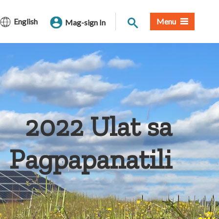
Paghahanap sa Site
English
Menu
Mag-sign In
2022 Ulat sa
Pagpapanatili