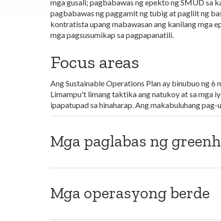
mga gusali; pagbabawas ng epekto ng SMUD sa ka
pagbabawas ng paggamit ng tubig at pagliit ng ba
kontratista upang mabawasan ang kanilang mga ep
mga pagsusumikap sa pagpapanatili.
Focus areas
Ang Sustainable Operations Plan ay binubuo ng 6 
Limampu't limang taktika ang natukoy at sa mga i
ipapatupad sa hinaharap. Ang makabuluhang pag-u
Mga paglabas ng greenh
Mga operasyong berde