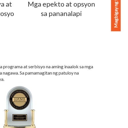
Magbigay ng feedback
a at
Mga epekto at opsyon
gosyo
sa pananalapi
a programa at serbisyo na aming inaalok sa mga
ga nagawa. Sa pamamagitan ng patuloy na
ya.