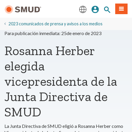
Ir
Iniciar sesión
Buscar en el 
Menú
al
contenido
English
principal
2023 comunicados de prensa y avisos a los medios
Para publicación inmediata: 25de enero de 2023
Rosanna Herber
elegida
vicepresidenta de la
Junta Directiva de
SMUD
La Junta Directiva de SMUD eligió a Rosanna Herber como