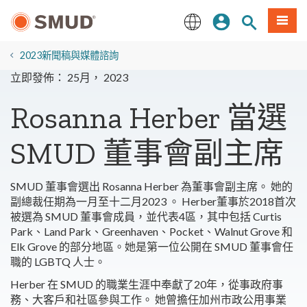
跳
登入
站內搜尋
選單
至
主
English
要
2023新聞稿與媒體諮詢
內
立即發佈： 25月， 2023
容
Rosanna Herber 當選
SMUD 董事會副主席
SMUD 董事會選出 Rosanna Herber 為董事會副主席。 她的
副總裁任期為一月至十二月2023 。 Herber
董事
於2018首次
被選為 SMUD 董事會成員，並代表4區，其中包括 Curtis
Park、Land Park、Greenhaven、Pocket、Walnut Grove 和
Elk Grove 的部分地區。她是第一位公開在 SMUD 董事會任
職的 LGBTQ 人士。
Herber 在 SMUD 的職業生涯中奉獻了20年，從事政府事
務、大客戶和社區參與工作。 她曾擔任加州市政公用事業