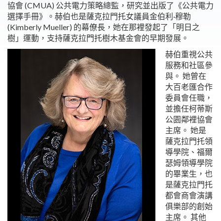
協會 (CMUA) 公共電力策略總監，研究並出版了《公共電力
選擇手冊》。赫伯也是薩克拉門托女議員金伯利·穆勒
(Kimberly Mueller) 的幕僚長，她在那裡發起了「明日之
樹」運動，支持薩克拉門托樹木基金會的早期發展。
赫伯重視公共
服務和社區參
與。 她曾在
大百老匯合作
委員會任職，
並擔任柯蒂斯
公園鄰裡協會
主席。 她是
薩克拉門托領
導學院、福爾
瑟姆領導學院
的畢業生，也
是薩克拉門托
都會商會演講
俱樂部的創始
主席。 其他