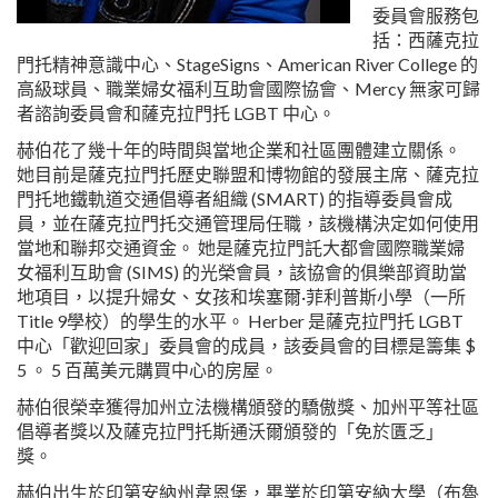
委員會服務包
括：西薩克拉
門托精神意識中心、StageSigns、American River College 的
高級球員、職業婦女福利互助會國際協會、Mercy 無家可歸
者諮詢委員會和薩克拉門托 LGBT 中心。
赫伯花了幾十年的時間與當地企業和社區團體建立關係。
她目前是薩克拉門托歷史聯盟和博物館的發展主席、薩克拉
門托地鐵軌道交通倡導者組織 (SMART) 的指導委員會成
員，並在薩克拉門托交通管理局任職，該機構決定如何使用
當地和聯邦交通資金。 她是薩克拉門託大都會國際職業婦
女福利互助會 (SIMS) 的光榮會員，該協會的俱樂部資助當
地項目，以提升婦女、女孩和埃塞爾·菲利普斯小學（一所
Title 9學校）的學生的水平。 Herber 是薩克拉門托 LGBT
中心「歡迎回家」委員會的成員，該委員會的目標是籌集 $
5 。 5 百萬美元購買中心的房屋。
赫伯很榮幸獲得加州立法機構頒發的驕傲獎、加州平等社區
倡導者獎以及薩克拉門托斯通沃爾頒發的「免於匱乏」
獎。
赫伯出生於印第安納州韋恩堡，畢業於印第安納大學（布魯