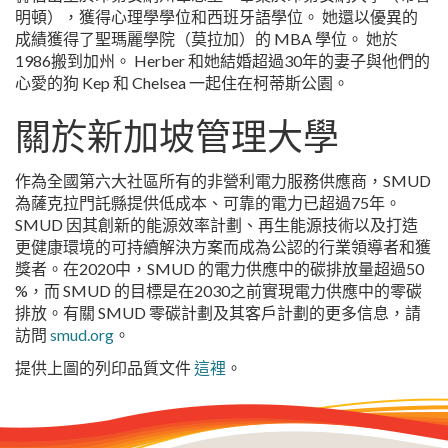
明頓），獲得心理學學位和西班牙語學位。 她還以優異的
成績獲得了聖瑪麗學院（莫拉加）的 MBA 學位。 她於
1986搬到加州。 Herber 和她結婚超過30年的妻子與他們的
心愛的狗 Kep 和 Chelsea 一起住在柯蒂斯公園。
關於新加坡管理大學
作為全國第六大社區所有的非營利電力服務供應商，SMUD
為薩克拉門託縣提供低成本、可靠的電力已超過75年。
SMUD 因其創新的能源效率計劃、再生能源技術以及打造
更健康環境的可持續解決方案而成為公認的行業領導者和獲
獎者。在2020中，SMUD 的電力供應中的碳排放量超過50
%，而 SMUD 的目標是在2030之前實現電力供應中的零碳
排放。有關 SMUD 零碳計劃及其客戶計劃的更多信息，請
訪問
smud.org
。
提供上圖的列印品質文件
這裡
。