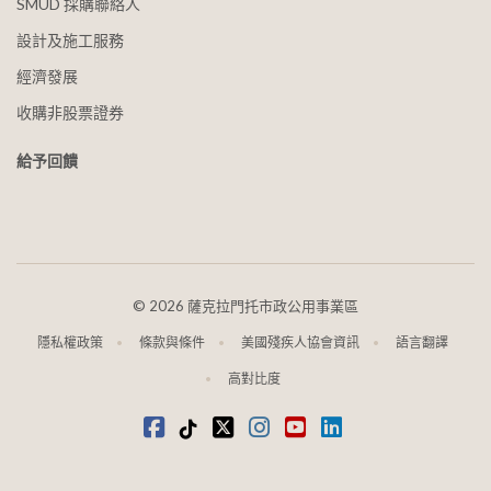
SMUD 採購聯絡人
設計及施工服務
經濟發展
收購非股票證券
給予回饋
©
2026 薩克拉門托市政公用事業區
隱私權政策
條款與條件
美國殘疾人協會資訊
語言翻譯
高對比度
Facebook
蒂克托克
推特
Instagram
youtube
領英