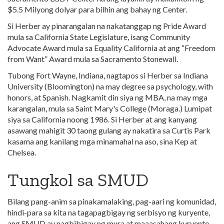
$5.5 Milyong dolyar para bilhin ang bahay ng Center.
Si Herber ay pinarangalan na nakatanggap ng Pride Award
mula sa California State Legislature, isang Community
Advocate Award mula sa Equality California at ang “Freedom
from Want” Award mula sa Sacramento Stonewall.
Tubong Fort Wayne, Indiana, nagtapos si Herber sa Indiana
University (Bloomington) na may degree sa psychology, with
honors, at Spanish. Nagkamit din siya ng MBA, na may mga
karangalan, mula sa Saint Mary's College (Moraga.) Lumipat
siya sa California noong 1986. Si Herber at ang kanyang
asawang mahigit 30 taong gulang ay nakatira sa Curtis Park
kasama ang kanilang mga minamahal na aso, sina Kep at
Chelsea.
Tungkol sa SMUD
Bilang pang-anim sa pinakamalaking, pag-aari ng komunidad,
hindi-para sa kita na tagapagbigay ng serbisyo ng kuryente,
ang SMUD ay nagbibigay ng mura at maaasahang kuryente