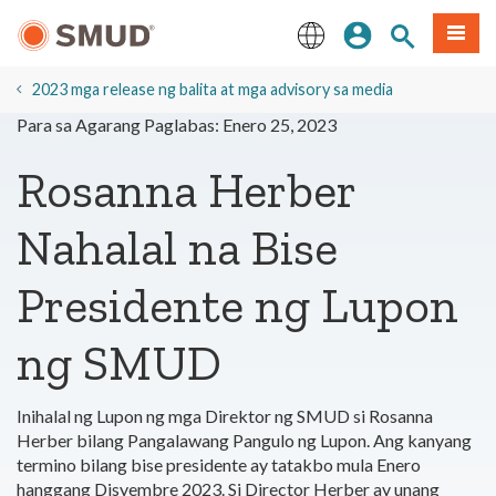
Lumaktaw
Mag-sign In
Paghahanap 
Menu
sa
Pangunahing
English
Nilalaman
2023 mga release ng balita at mga advisory sa media
Para sa Agarang Paglabas: Enero 25, 2023
Rosanna Herber
Nahalal na Bise
Presidente ng Lupon
ng SMUD
Inihalal ng Lupon ng mga Direktor ng SMUD si Rosanna
Herber bilang Pangalawang Pangulo ng Lupon. Ang kanyang
termino bilang bise presidente ay tatakbo mula Enero
hanggang Disyembre 2023.
Si Director
Herber ay unang