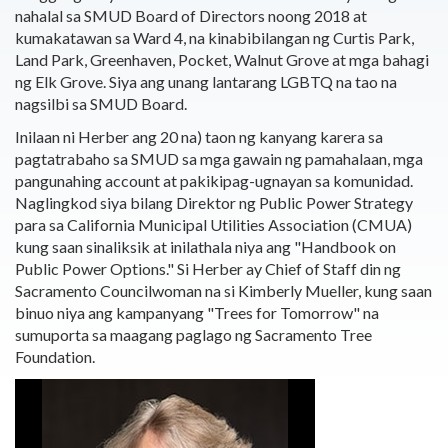
nahalal sa SMUD Board of Directors noong 2018 at
kumakatawan sa Ward 4, na kinabibilangan ng Curtis Park,
Land Park, Greenhaven, Pocket, Walnut Grove at mga bahagi
ng Elk Grove. Siya ang unang lantarang LGBTQ na tao na
nagsilbi sa SMUD Board.
Inilaan ni Herber ang 20 na) taon ng kanyang karera sa
pagtatrabaho sa SMUD sa mga gawain ng pamahalaan, mga
pangunahing account at pakikipag-ugnayan sa komunidad.
Naglingkod siya bilang Direktor ng Public Power Strategy
para sa California Municipal Utilities Association (CMUA)
kung saan sinaliksik at inilathala niya ang "Handbook on
Public Power Options." Si Herber ay Chief of Staff din ng
Sacramento Councilwoman na si Kimberly Mueller, kung saan
binuo niya ang kampanyang "Trees for Tomorrow" na
sumuporta sa maagang paglago ng Sacramento Tree
Foundation.