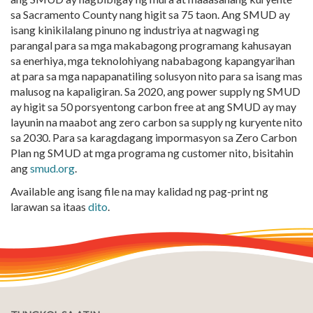
sa Sacramento County nang higit sa 75 taon. Ang SMUD ay
isang kinikilalang pinuno ng industriya at nagwagi ng
parangal para sa mga makabagong programang kahusayan
sa enerhiya, mga teknolohiyang nababagong kapangyarihan
at para sa mga napapanatiling solusyon nito para sa isang mas
malusog na kapaligiran. Sa 2020, ang power supply ng SMUD
ay higit sa 50 porsyentong carbon free at ang SMUD ay may
layunin na maabot ang zero carbon sa supply ng kuryente nito
sa 2030. Para sa karagdagang impormasyon sa Zero Carbon
Plan ng SMUD at mga programa ng customer nito, bisitahin
ang
smud.org
.
Available ang isang file na may kalidad ng pag-print ng
larawan sa itaas
dito
.