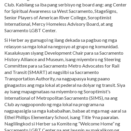
Club. Kabilang sa iba pang serbisyo ng board ang: ang Center
for Spiritual Awareness sa West Sacramento, StageSigns,
Senior Players of American River College, Soroptimist
International, Mercy Homeless Advisory Board, at ang
Sacramento LGBT Center.
Si Herber ay gumugol ng ilang dekada sa pagbuo ng mga
relasyon sa mga lokal na negosyo at grupo ng komunidad.
Kasalukuyan siyang Development Chair para sa Sacramento
History Alliance and Museum, isang miyembro ng Steering
Committee para sa Sacramento Metro Advocates for Rail
and Transit (SMART) at nagsilbi sa Sacramento
Transportation Authority, na nagpapasya kung paano
ginagastos ang mga lokal at pederal na dolyar ng transit. Siya
ay isang mapagmataas na miyembro ng Soroptimist's
International of Metropolitan Sacramento (SIMS), na ang
Club ay nagpopondo ng mga lokal na programa na
nagpapasigla sa mga kababaihan, babae at mga mag-aaral sa
Ethel Phillips Elementary School, isang Title 9 na paaralan.
Naglilingkod si Herber sa Komite ng “Welcome Home” ng
Sacramento LGBT Center na ang layunin ay makalikom ng