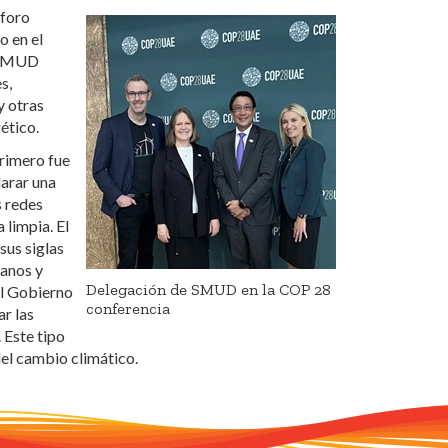
 foro
o en el
, SMUD
s,
y otras
ético.
Primero fue
larar una
s redes
 limpia. El
us siglas
ianos y
Delegación de SMUD en la COP 28
l Gobierno
conferencia
r las
 Este tipo
el cambio climático.