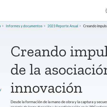
a
​Informes y documentos
2023 Reporte Anual
Creando impulso
Creando impul
de la asociació
innovación
y
Desde la formación de la mano de obra y la captura y secu
energía de larga duración y la participación en la 28Confe