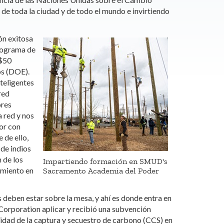
de toda la ciudad y de todo el mundo e invirtiendo
ón exitosa
Programa de
$50
os (DOE).
teligentes
 red
ores
a red y nos
or con
 de ello,
de indios
 de los
Impartiendo formación en SMUD's
amiento en
Sacramento Academia del Poder
s deben estar sobre la mesa, y ahí es donde entra en
Corporation aplicar y recibió una subvención
idad de la captura y secuestro de carbono (CCS) en