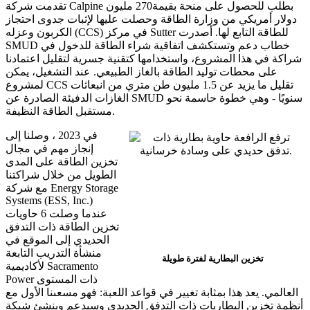
تقدمت شركة Calpine بطلب للحصول على منحة بقيمة270 مليون
دولار أمريكي من وزارة الطاقة وحصلت عليها لإثبات جدوى احتجاز
الكربون وعزله (CCS) في مركز Sutter للطاقة التابع لها. أصدرت
SMUD خطاب دعم وتستكشف اتفاقية شراء الطاقة للدخول في
شراكة في هذا المشروع، واستخدامها كتقنية جسرية لتقليل اعتمادنا
على محطات توليد الطاقة بالغاز الطبيعي. عند التشغيل، يمكن
لمشروع CCS تقليل ما يزيد عن 1.5 مليون طن متري من انبعاثات
الغازات الدفيئة الصادرة عن SMUD سنويًا - وهي خطوة حاسمة نحو
مستقبل الطاقة النظيفة.
في 2023 ، وصلنا إلى
إنجاز مهم في مجال
تخزين الطاقة على المدى
الطويل من خلال شراكتنا
مع شركة Energy Storage
Systems (ESS, Inc.)
عندما وصلت 6 حاويات
تخزين الطاقة ذات التدفق
الحديدي إلى الموقع في
منشأة التدريب التابعة
تخزين البطارية لفترة طويلة
لأكاديمية Sacramento
Power ذات المستوى
العالمي. يعد هذا بمثابة تغيير في قواعد اللعبة: فهو مسعىنا الأول مع
أنظمة تخزين البطاريات ذات التدفق الحديدي وسيدعم وينشئ شبكة