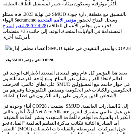
أكثر موثوقية وسيكون بمثابة جسر لمستقبل الطاقة النظيفة.
في نهاية 2023، قام ممثلو SMUD بالتنسيق مع منطقة إدارة جودة
الهواء Sacramento وسجل المناخ لحضور
مؤتمر الأمم المتحدة
كجزء من مجلس الأعمال للطاقة
28لتغير المناخ (COP28)
المستدامة في الولايات المتحدة. الوفد، إلى جانب 35+ منظمات
أمريكية أخرى.
وفد SMUD في مؤتمر COP 28
يعقد هذا المؤتمر كل عام وهو المنتدى المتعدد الأطراف الوحيد في
العالم لاتخاذ القرار بشأن تغير المناخ. ومع إتاحة الفرصة للتعاون
على نطاق عالمي، انخرطت SMUD في حوار حاسم مع المسؤولين
الحكوميين والكيانات غير الحكومية ومقدمي التكنولوجيا وغيرهم من
الأشخاص الذين يركزون على إزالة الكربون في قطاع الطاقة.
أثناء وجوده في COP28 ، انضمت SMUD إلى 2 المبادرات العالمية.
أولاً، أعلن تحالف Net Zero Alliance عن عمل عالمي مشترك لتعزيز
الكهرباء والشبكات الجاهزة للطاقة المتجددة ونشر الطاقة النظيفة.
أما المبادرة الثانية فكانت مذكرة التفاهم العالمية "القيادة نحو
الصفر" (MOU) حول المركبات المتوسطة والثقيلة ذات الانبعاثات