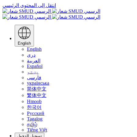
انتقل إلى المحتوى الرئيسي
English
English
دری
العربية
Español
پښتو
فارسی
українська
简体中文
繁体中文
Hmoob
한국어
Русский
Tagalog
தமிழ்
Tiếng Việt
تسجيل الدخول