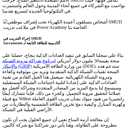
الأمم المتحدة 28لتغير المناخ، خرجت SMUD بكامل قوتها، حيث
تواءمت مع الشركاء في جميع أنحاء المدينة وحول العالم واستثمرت
في التكنولوجيا الجديدة لتسريع تقدمنا.
إجراء التدريب في SMUD
Sacramento أكاديمية للطاقة التابعة لـ
بناءً على سجلنا السابق في تنفيذ العدادات الذكية بنجاح، حصلنا على
منحة بقيمة50 مليون دولار أمريكي
لبرنامج شراكة مرونة الشبكة
من وزارة الطاقة الأمريكية (DOE). ستدعم هذه
والابتكار (GRIP)
المنحة تقنيات الشبكة الذكية المتقدمة وتزيد من موثوقية وكفاءة
ومرونة الشبكة الكهربائية. سيعمل هذا الجيل القادم من تقنية
العدادات الذكية على إعدادنا لتلبية احتياجات الشبكة المستقبلية
وسيسمح لنا بدمج المزيد من المصادر المتجددة وشراكة أفضل مع
عملائنا لتحقيق مرونة التحميل. وكجزء من ذلك، فإننا نتشارك أيضًا
مع قبيلة Wilton رانشيريا من هنود ميوك بشأن تدريب القوى العاملة
وكهربة المنازل وكيفية دمج تخزين الطاقة الشمسية والبطاريات من
الأراضي القبلية في الشبكة.
إن معالجة أزمة المناخ تعني أن جميع الحلول يجب أن تكون
مطروحة على الطاولة، وهنا يأتي دور شراكتنا مع شركة كالبين.