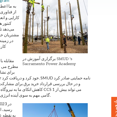
از فناوری
کارایی و ان
کنتور ه
می‌دهد تا
مشتریان خود
کار،
برگزاری آموزش در SMUD 's
مقابله با
Sacramento Power Academy
و در حال بررسی قرارداد خرید برق برای مشارکت د
کاهش اتکای ما به نیروگاه های گ
کاهش یابد. سالانه 5 میلیون تن از گازهای گلخانه‌ای SMUD - گامی مهم به سوی آینده انرژی پاک.
خورد بدهید