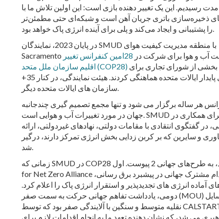
مدت رسیدیم. این یک تغییر دهنده بازی است: این اولین تلاش ما با
ی ذخیره‌سازی باتری جریان آهن است و شبکه‌ای حتی مطمئن‌تر
را پشتیبانی و ایجاد می‌کند و پلی برای آینده انرژی پاک خواهد بود.
در پایان 2023، نمایندگان SMUD با منطقه مدیریت کیفیت هوای
و اداره ثبت آب و هوا برای شرکت در
28امین کنفرانس تغییر
به عنوان بخشی از شورای تجاری برای
اقلیم سازمان ملل متحد (COP28)
انرژی پایدار ایالات متحده هماهنگی کردند. هیئت نمایندگی، در کنار 35+
سازمان های ایالات متحده دیگر.
انس هر ساله برگزار می شود و تنها مجمع تصمیم گیری چندجانبه
جهان در مورد تغییرات آب و هوایی است. SMUD با فرصتی برای همکاری در
 در گفتگوی انتقادی با مقامات دولتی، نهادهای غیردولتی، ارائه
وری و سایرین که بر کربن زدایی بخش انرژی تمرکز دارند، درگیر
شد.
زمانی که SMUD در COP28 بود، به طرح‌های جهانی 2 پیوست. اول Utilities
for Net Zero Alliance بود که اقدام مشترک جهانی در پیشبرد برق رسانی،
ی آماده انرژی های تجدیدپذیر و استقرار انرژی پاک را اعلام کرد.
دومی، یادداشت تفاهم جهانی حرکت به سمت صفر (MOU) در مورد وسایل
نقلیه متوسط و سنگین با آلایندگی صفر بود که توسط CALSTART و دولت
هبری می شد، که نشان دهنده تعهد ما به انجام اقدامات لازم برای