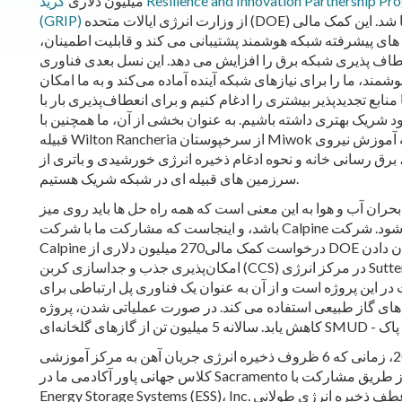
میلیون دلاری
گرید Resilience and Innovation Partnership Program
از وزارت انرژی ایالات متحده (DOE) به ما اعطا شد. این کمک مالی
(GRIP)
 های پیشرفته شبکه هوشمند پشتیبانی می کند و قابلیت اطمینان،
عطاف پذیری شبکه برق را افزایش می دهد. این نسل بعدی فناوری
وشمند، ما را برای نیازهای شبکه آینده آماده می‌کند و به ما امکان
 منابع تجدیدپذیر بیشتری را ادغام کنیم و برای انعطاف‌پذیری بار با
 شریک بهتری داشته باشیم. به عنوان بخشی از آن، ما همچنین با
قبیله Wilton Rancheria از سرخپوستان Miwok در زمینه آموزش نیروی
 برق رسانی خانه و نحوه ادغام ذخیره انرژی خورشیدی و باتری از
سرزمین های قبیله ای در شبکه شریک هستیم.
 بحران آب و هوا به این معنی است که همه راه حل ها باید روی میز
باشد، و اینجاست که مشارکت ما با شرکت Calpine مطرح می شود. شرکت
Calpine درخواست کمک مالی270 میلیون دلاری از DOE برای نشان دادن
امکان‌پذیری جذب و جداسازی کربن (CCS) در مرکز انرژی Sutter خود کرد و دریافت کرد. SMUD نامه حمایتی صادر کرد
ر این پروژه است و از آن به عنوان یک فناوری پل ارتباطی برای
از طبیعی استفاده می کند. در صورت عملیاتی شدن، پروژه CCS می تواند بیش از 1
در 2023، زمانی که 6 ظروف ذخیره انرژی جریان آهن به مرکز آموزشی
کلاس جهانی پاور آکادمی ما در Sacramento رسید، از طریق مشارکت با
Energy Storage Systems (ESS)، Inc. به نقطه عطف ذخیره انرژی طولانی