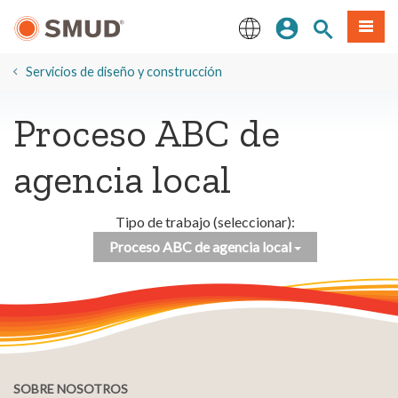
Ir
Iniciar sesión
Buscar en el 
Menú
al
contenido
English
principal
​Servicios de diseño y construcción
Proceso ABC de
agencia local
Tipo de trabajo (seleccionar):
Proceso ABC de agencia local
SOBRE NOSOTROS