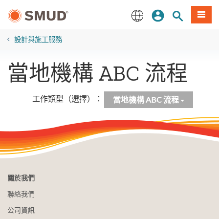
跳
登入
站內搜尋
選單
至
主
English
要
設計與施工服務
內
容
當地機構 ABC 流程
工作類型（選擇）：
當地機構 ABC 流程
關於我們
聯絡我們
公司資訊