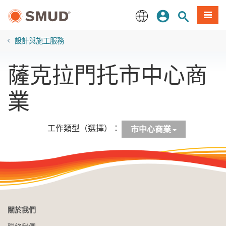
跳
登入
站內搜尋
選單
至
主
English
要
設計與施工服務
內
容
薩克拉門托市中心商
業
工作類型（選擇）：
市中心商業
關於我們