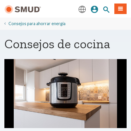
Ir
Iniciar sesión
Buscar en el 
Menú
al
contenido
English
principal
Consejos para ahorrar energía
Consejos de cocina