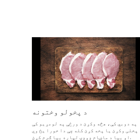
د پخولو وختونه
په دوبي کې، هڅه وکړئ د ورځې په لومړیو کې
پخلی وکړئ یا پخه کړئ کله چې دا خورا یخ وي
او بیا د ماښام ډوډۍ لپاره بیا ګرم کړئ.