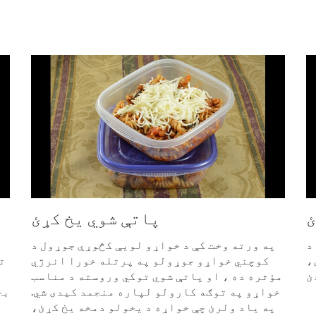
ئ
پاتې شوي یخ کړئ
د
په ورته وخت کې د خواړو لویې کڅوړې جوړول د
،
کوچني خواړو جوړولو په پرتله خورا انرژي
ت
مؤثره ده ، او پاتې شوي توکي وروسته د مناسب
خواړو په توګه کارولو لپاره منجمد کیدی شي.
بخ
په یاد ولرئ چې خواړه د یخولو دمخه یخ کړئ،