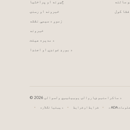
و ساتنه
څیړنه او پراختیا
فشا کول
خبرونه او رسنۍ
زموږ د سیمې نقشه
خبرونه
د مدیره هیئت
د بورډ غونډې او اجنډا
2026 د ساکرامنټو ښاروالۍ یوټیلیټي ولسوالۍ
©
AD معلومات
شرایط او شرایط
د پټتیا تګلاره