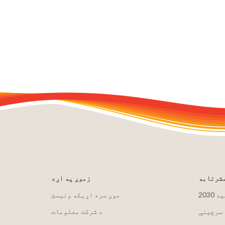
مشرتابه
زموږ په اړه
لید
موږ سره اړیکه ونیسئ
 سرچینې
د شرکت معلومات