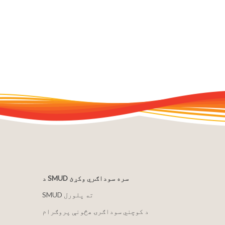
د SMUD سره سوداګري وکړئ
SMUD ته پلورل
د کوچني سوداګرۍ هڅونې پروګرام