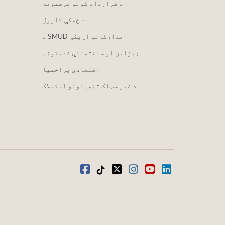
د قرارداد کولو فرصتونه
د ځمکې کارول
د SMUD تدارکاتو اړیکې
ډیزاین او ساختماني خدمتونه
اقتصادي پراختیا
د غیر سټاک تضمینونو استملاک
LinkedIn
یوټیوب
انسټاګرام
ټویټر
ټیک ټاک
فیسبوک