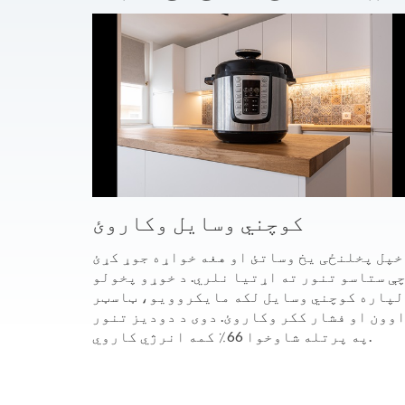
کوچني وسایل وکاروئ
خپل پخلنځی یخ وساتئ او هغه خواړه جوړ کړئ
ې ستاسو تنور ته اړتیا نلري. د خوړو پخولو
لپاره کوچني وسایل لکه مایکروویو، ټاسټر
وون او فشار ککر وکاروئ. دوی د دودیز تنور
په پرتله شاوخوا 66٪ کمه انرژي کاروي.