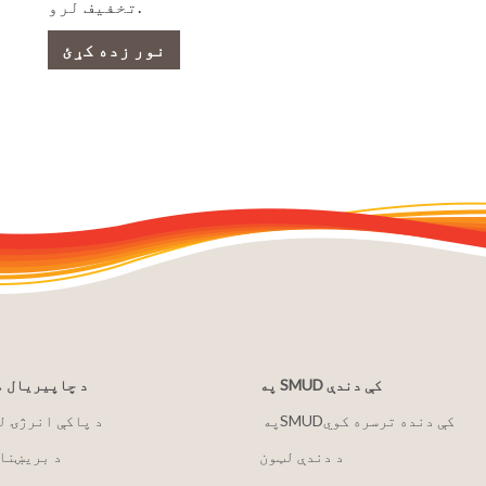
تخفیف لرو.
نور زده کړئ
په SMUD کې دندې
د چاپیریال 
په ‏‎SMUD‎‏ کې دنده ترسره کوي
2030 د پاکې انرژۍ 
د دندې لټون
د بریښنا