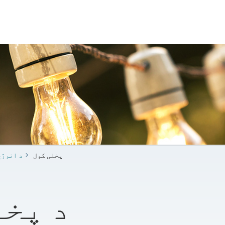
پخلی کول
د انرژي
د پخل