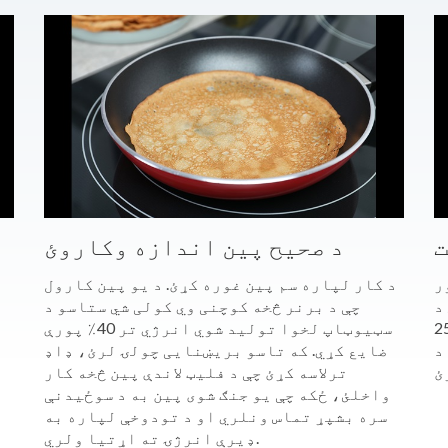
ت
د صحیح پین اندازه وکاروئ
ر
د کار لپاره سم پین غوره کړئ. د یو پین کارول
د
چې د برنر څخه کوچنی وي کولی شي ستاسو د
چ
°F کمیدو لامل کیږي. د دروازې د
سټیوټاپ لخوا تولید شوي انرژي تر 40٪ پورې
د
ضایع کړي. که تاسو بریښنایی چولۍ لرئ، ډاډ
ا
ترلاسه کړئ چې د فلیټ لاندې پین څخه کار
واخلئ، ځکه چې یو جنګ شوی پین به د سوځیدنې
سره بشپړ تماس ونلري او د تودوخې لپاره به
ډیرې انرژۍ ته اړتیا ولري.