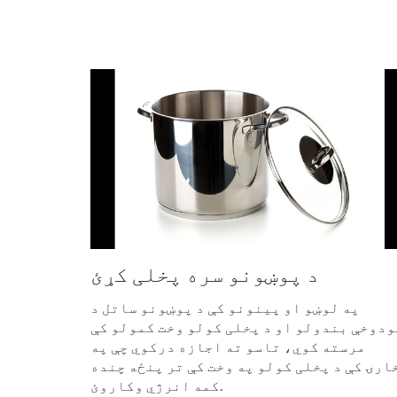
د پوښونو سره پخلی کړئ
په لوښو او پینونو کې د پوښونو ساتل د
ودوخې بندولو او د پخلی کولو وخت کمولو کې
مرسته کوي، تاسو ته اجازه درکوي چې په
ارۍ کې د پخلی کولو په وخت کې تر پنځه چنده
کمه انرژي وکاروئ.