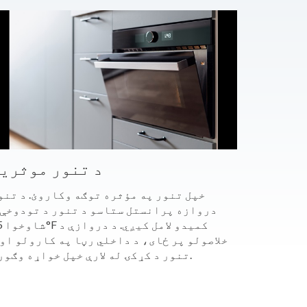
د تنور موثری
خپل تنور په مؤثره توګه وکاروئ. د تنو
دروازه پرانستل ستاسو د تنور د تودوخې 
شاوخوا 25
خلاصولو پر ځای، د داخلي رڼا په کارولو او 
تنور د کړکۍ له لارې خپل خواړه وګورئ.