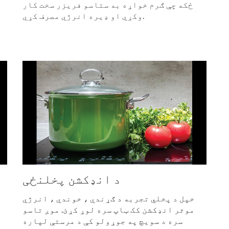
ځکه چې ګرم خواړه به ستاسو فریزر سخت کار
وکړي او ډیره انرژي مصرف کړي.
د انډکشن پخلنځی
خپل د پخلي تجربه د ګړندي ، خوندي ، انرژي
موثر انډکشن کک ټاپ سره لوړ کړئ. موږ تاسو
سره د سویچ په جوړولو کې د مرستې لپاره