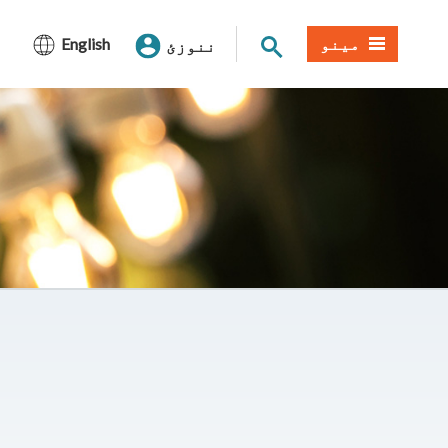
د سایټ لټون
مینو
English
ننوزئ