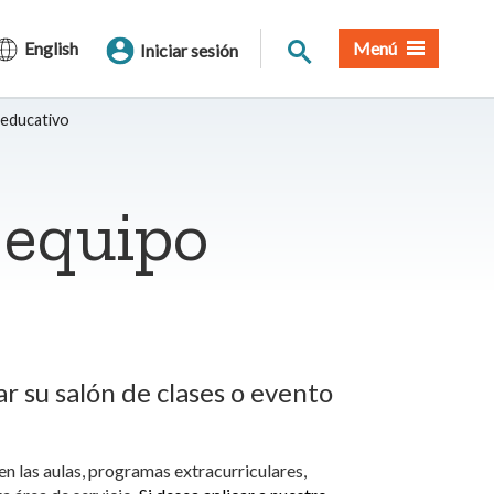
Buscar en el sitio
English
Menú
Iniciar sesión
 educativo
l equipo
r su salón de clases o evento
 las aulas, programas extracurriculares,