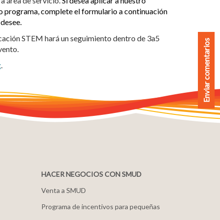
a área de servicio.
Si desea aplicar a nuestro
 o programa, complete el formulario a continuación
 desee.
ucación STEM hará un seguimiento dentro de 3a5
Enviar comentarios
evento.
g
.
HACER NEGOCIOS CON SMUD
Venta a SMUD
Programa de incentivos para pequeñas