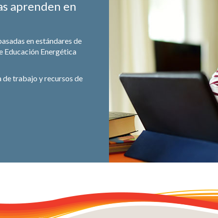
as aprenden en
basadas en estándares de
e Educación Energética
a de trabajo y recursos de