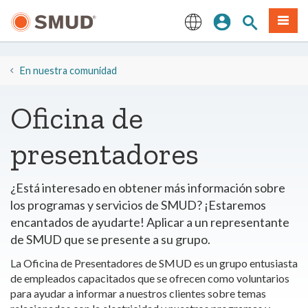
Ir
Iniciar sesión
Buscar en el 
Menú
al
contenido
English
principal
En nuestra comunidad
Oficina de
presentadores
¿Está interesado en obtener más información sobre
los programas y servicios de SMUD? ¡Estaremos
encantados de ayudarte! Aplicar a un representante
de SMUD que se presente a su grupo.
La Oficina de Presentadores de SMUD es un grupo entusiasta
de empleados capacitados que se ofrecen como voluntarios
para ayudar a informar a nuestros clientes sobre temas