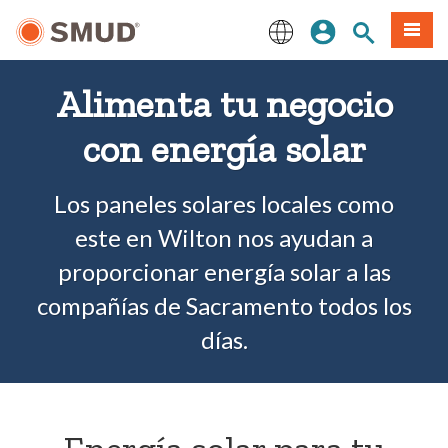
Ir
Iniciar sesión
Buscar en el 
Menú
al
contenido
English
principal
Alimenta tu negocio
con energía solar
Los paneles solares locales como
este en Wilton nos ayudan a
proporcionar energía solar a las
compañías de Sacramento todos los
días.