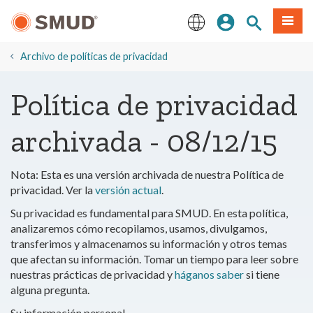
Ir
Iniciar sesión
Buscar en el 
Menú
al
contenido
English
principal
Archivo de políticas de privacidad
Política de privacidad
archivada - 08/12/15
Nota: Esta es una versión archivada de nuestra Política de
privacidad. Ver la
versión actual
.
Su privacidad es fundamental para SMUD. En esta política,
analizaremos cómo recopilamos, usamos, divulgamos,
transferimos y almacenamos su información y otros temas
que afectan su información. Tomar un tiempo para leer sobre
nuestras prácticas de privacidad y
háganos saber
si tiene
alguna pregunta.
Su información personal