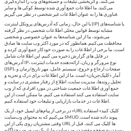
می‌کنند، و اثربخشی تبلیغات و جستجوهای وب را اندازه‌گیری
می‌کنند. ما اطلاعات جمع آوری شده توسط کوکی ها و سایر
فناوری ها را به عنوان اطلاعات غیر شخصی در نظر می گیریم.
با این حال، زمانی که آدرس‌های پروتکل اینترنت (IP) یا شناسه‌های
مشابه توسط قوانین محلی اطلاعات شخصی در نظر گرفته
می‌شوند، ما از این شناسه‌ها به عنوان خصوصی و شخصی
محافظت می‌کنیم. همانطور که در مورد اکثر وب سایت ها صادق
است، ما برخی از اطلاعات را به صورت خودکار جمع آوری کرده و
در فایل های گزارش ذخیره می کنیم. این اطلاعات شامل
آدرس‌های IP، نوع مرورگر و زبان، ارائه‌دهنده خدمات اینترنت
(ISP)، صفحات ارجاع و خروج، سیستم عامل، مهر تاریخ/زمان و
آمار «کلیک‌جریان» است. ما از این اطلاعات برای درک و تجزیه و
تحلیل روندها، مدیریت سایت، اطلاع از رفتار مشتری در سایت و
جمع آوری اطلاعات جمعیت شناختی در مورد افرادی که از وب
سایت استفاده می کنند استفاده می کنیم. ما ممکن است از این
اطلاعات در خدمات بازاریابی و تبلیغات خود استفاده کنیم.
در برخی از پیام‌های ایمیل خود، از یک «URL کلیک کنید» استفاده
می‌کنیم که به محتوای وب‌سایت SMUD پیوند داده شده است.
وقتی مشتریان روی یکی از این URL ها کلیک می کنند، قبل از
رسیدن به صفحه مقصد در وب سایت ما، از یک سرور وب جداگانه