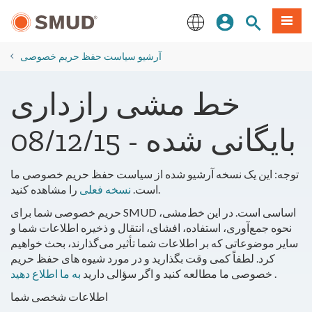
رفتن
منو
تجوی سایت
ورود
به
محتوای
English
اصلی
آرشیو سیاست حفظ حریم خصوصی
خط مشی رازداری
بایگانی شده - 08/12/15
توجه: این یک نسخه آرشیو شده از سیاست حفظ حریم خصوصی ما
را مشاهده کنید.
است.
نسخه فعلی
حریم خصوصی شما برای SMUD اساسی است. در این خط‌مشی،
نحوه جمع‌آوری، استفاده، افشای، انتقال و ذخیره اطلاعات شما و
سایر موضوعاتی که بر اطلاعات شما تأثیر می‌گذارند، بحث خواهیم
کرد. لطفاً کمی وقت بگذارید و در مورد شیوه های حفظ حریم
.
خصوصی ما مطالعه کنید و اگر سؤالی دارید
به ما اطلاع دهید
اطلاعات شخصی شما