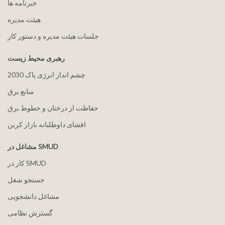
خبرنامه ها
هيئت مدیره
جلسات هیئت مدیره و دستور کار
رهبری محیط زیست
2030 چشم انداز انرژی پاک
منابع برق
حفاظت از درختان و خطوط برق
افشای داوطلبانه بازار کربن
مشاغل در SMUD
کار در SMUD
جستجو شغل
مشاغل دانشجویی
گسترش نظامی