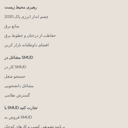
رهبری محیط زیست
2030 چشم انداز انرژی پاک
منابع برق
حفاظت از درختان و خطوط برق
افشای داوطلبانه بازار کربن
مشاغل در SMUD
کار در SMUD
جستجو شغل
مشاغل دانشجویی
گسترش نظامی
با SMUD تجارت کنید
فروش به SMUD
برنامه تشویقی کسب و کارهای کوچک