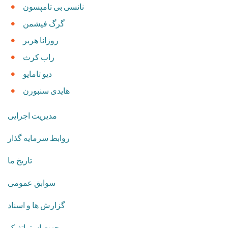
​نانسی بی تامپسون
​گرگ فیشمن
روزانا هربر
​راب کرث
​دیو تامایو
هایدی سنبورن
​مدیریت اجرایی
روابط سرمایه گذار
تاریخ ما
​سوابق عمومی
​گزارش ها و اسناد
​جهت استراتژیک