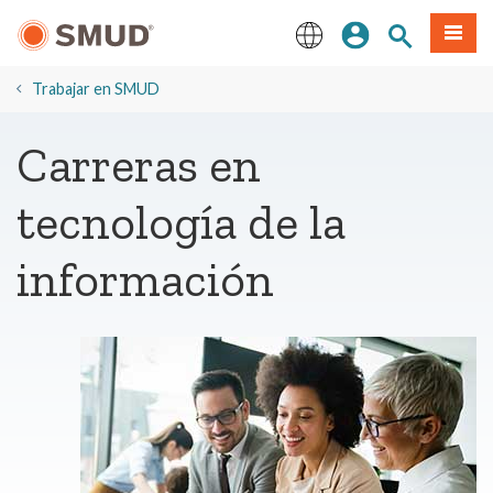
Ir
Iniciar sesión
Buscar en el 
Menú
al
contenido
English
principal
​Trabajar en SMUD
Carreras en
tecnología de la
información