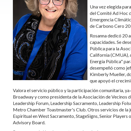
Una vez elegida par
del Comité Ad Hoc d
Emergencia Climática
de Carbono Cero 2
Rosanna dedicó 20 a
capacidades. Se des
Pública para la Asoc
California (CMUA), 
Energía Pública" pa
desempeñó como jefa
Kimberly Mueller, d
que apoyó el crecim
Valora el servicio público y la participación comunitaria, ya
Broadway y como presidenta de la Asociación de Vecinos de
Leadership Forum, Leadership Sacramento, Leadership Fols
Metro Chamber Toastmaster's Club. Otros servicios de la ju
Espiritual en West Sacramento, StageSigns, Senior Players
Advisory Board.