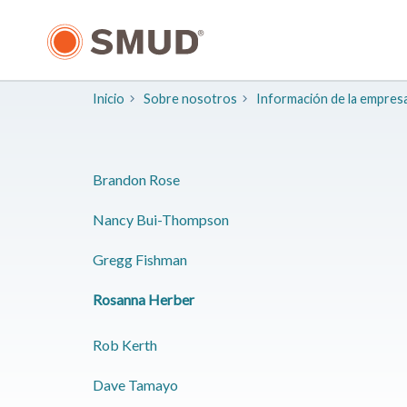
Ir
al
contenido
principal
Inicio
Sobre nosotros
Información de la empres
​Brandon Rose
​Nancy Bui-Thompson
​Gregg Fishman
Rosanna Herber
​Rob Kerth
​Dave Tamayo