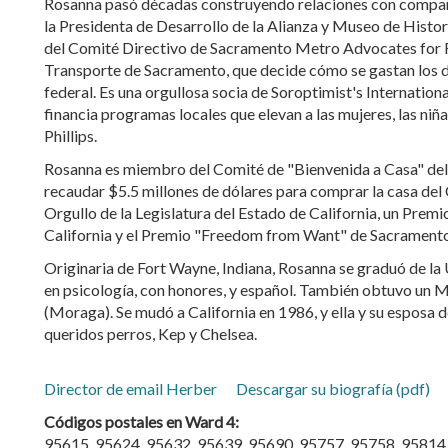
Rosanna pasó décadas construyendo relaciones con compañí
la Presidenta de Desarrollo de la Alianza y Museo de His
del Comité Directivo de Sacramento Metro Advocates for R
Transporte de Sacramento, que decide cómo se gastan los d
federal. Es una orgullosa socia de Soroptimist's Internati
financia programas locales que elevan a las mujeres, las niña
Phillips.
Rosanna es miembro del Comité de "Bienvenida a Casa" de
recaudar $5.5 millones de dólares para comprar la casa del 
Orgullo de la Legislatura del Estado de California, un Prem
California y el Premio "Freedom from Want" de Sacramento
Originaria de Fort Wayne, Indiana, Rosanna se graduó de la
en psicología, con honores, y español. También obtuvo un M
(Moraga). Se mudó a California en 1986, y ella y su esposa 
queridos perros, Kep y Chelsea.
Director de email Herber
Descargar su biografía (pdf)
Códigos postales en Ward 4:
95615, 95624, 95632, 95639, 95690, 95757, 95758, 95814,