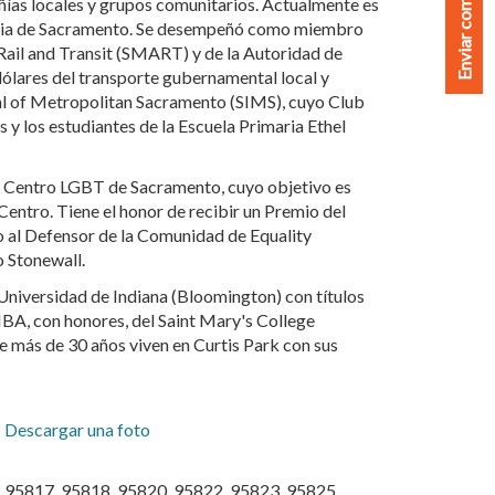
Enviar comentarios
as locales y grupos comunitarios. Actualmente es
toria de Sacramento. Se desempeñó como miembro
ail and Transit (SMART) y de la Autoridad de
ólares del transporte gubernamental local y
onal of Metropolitan Sacramento (SIMS), cuyo Club
s y los estudiantes de la Escuela Primaria Ethel
l Centro LGBT de Sacramento, cuyo objetivo es
Centro. Tiene el honor de recibir un Premio del
io al Defensor de la Comunidad de Equality
 Stonewall.
 Universidad de Indiana (Bloomington) con títulos
BA, con honores, del Saint Mary's College
de más de 30 años viven en Curtis Park con sus
Descargar una foto
 95817, 95818, 95820, 95822, 95823, 95825,