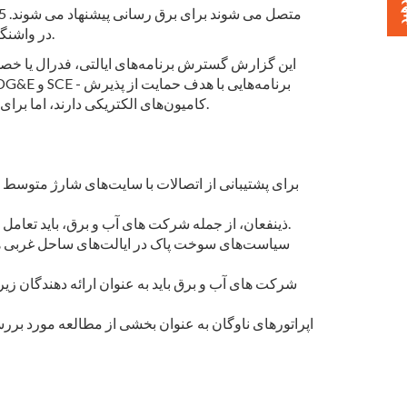
این بزرگراه ها شامل بین ایالتی 8 ، 10 ، 80 ، 210 و 710 و مسیرهای ایالتی 60 و 99 در کالیفرنیا هستند. I-84 در اورگان و I-90 در واشنگتن.
این گزارش گسترش برنامه‌های ایالتی، فدرال یا خصوص
کامیون‌های الکتریکی دارند، اما برای دستیابی به سطوح برق‌رسانی مشخص‌شده در این مطالعه و دستیابی به اهداف آب‌وهوای ایالت، حمایت بیشتری مورد نیاز است.
ذینفعان، از جمله شرکت های آب و برق، باید تعامل فعالانه ای را برای تطبیق زمان های طولانی (در بیشتر موارد چند سال) برای برنامه ریزی سیستم و توسعه سایت آغاز کنند.
سیاست‌های سوخت پاک در ایالت‌های ساحل غربی همچ
شرکت های آب و برق باید به عنوان ارائه دهندگان 
اپراتورهای ناوگان به عنوان بخشی از مطالعه مورد برر