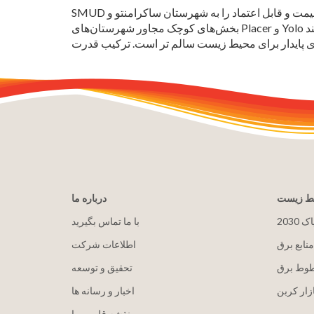
SMUD به‌عنوان ششمین ارائه‌دهنده خدمات برق غیرانتفاعی و با مالکیت اجتماعی کشور، بیش از 70 سال است که برق ارزان‌قیمت و قابل اعتماد را به شهرستان ساکرامنتو و
بخش‌های کوچک مجاور شهرستان‌های Placer و Yolo ارائه می‌کند. SMUD یک رهبر صنعت شناخته شده و برنده جایزه برای برنامه های نوآورانه بهره وری انرژی، فناوری های انرژی
یط زیست
درباره ما
پاک
با ما تماس بگیرید
منابع برق
اطلاعات شرکت
طوط برق
تحقیق و توسعه
زار کربن
اخبار و رسانه ها
نقشه قلمرو ما