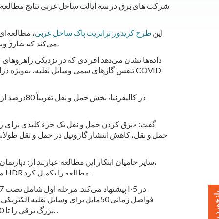
شرکت های برق در سه ایالت ساحل غربی نتایج مطالعه ای 
این
طرح کریدور ترانزیت پاک ساحل غربی
، مطالعه‌ای
می‌کند که شارژ وسایل نقلیه الکتریکی برای باربرها و کامیون‌های تحویل در فواصل 50مایلی در امتداد بین ایالتی 5 و بزرگراه‌های مجاور اضافه شود.
داده‌ها نشان می‌دهد افرادی که در نزدیکی راهروهای تر
تنفس گازهای سمی وسایل نقلیه، به‌ویژه ذرات 
حمل و نقل، کاهش انتشار گازوئیل در حمل و نقل طولانی
سایر حامیان ابتکار این مطالعه عبارتند از: دپارتم
Puget Sound Energy، منطقه شهری ساکرامنتو، گاز و الکتریک سن دیگو، سیاتل سیتی اداره برق عمومی نور و کالیفرنیای جنوبی HDR مطالعه را تکمیل کرد.
خورد بدهید
بزرگ برقی را تا 2030 نیز در نظر بگیرند، زمانی که تخمین زده می‌شود که 8٪ از تمام کامیون‌های موجود در جاده در کالیفرنیا می‌توانند برقی باشند. .