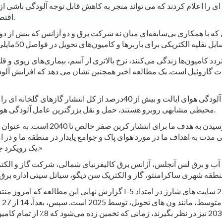
را اعلام کردند که می تواند منجر به کاهش قابل توجه آلودگی ناشی از 
اقتصادی شود که به شدت از ویروس کرونا آسیب دیده است.
 که با همکاری بی‌سابقه‌ای میان نه شرکت برق و دو آژانس که بیش از
دد کامیون‌ها زندگی می‌کنند، نرخ بالاتری از آسم، بیماری‌های ریوی و قل
گازوئیل است. یک مطالعه اخیر همچنین نشان می دهد که افزایش آلودگی ذرات
در کالیفرنیا، بخش حمل و نقل تقریباً 80درصد از آلودگی هوای ایالت و ب
محیطی مشابهی روبرو هستند، حمل و نقل بزرگترین عامل آلودگی هوا و انتشار گازهای گلخانه ای در این ایالت ها نیز می باشد.
 مدت به اهداف ما در مورد هوای پاک و جوامع پایدار در منطقه ما و در
یک رویکرد جامع و بین ایالتی برای حمل و نقل پاک در پیش گرفته ایم.»
ان آب و برق لس آنجلس، آژانس برق کالیفرنیای شمالی، شرکت گاز و الکتری
گزارش نهایی این مطالعه که امروز منتشر شد، یک رویکرد مرحله‌ای را بر
فو