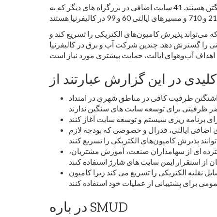
41 سایت اضافی در بزرگراه های دیگر که به I-5 متصل می شوند برای برق رسانی پیشنهاد می شوند.
 می‌تواند پذیرش کامیون‌های الکتریکی را تسریع کند و
و برق در کالیفرنیا - LADWP، PG&E، SDG&E و SCE - برنامه‌هایی با هدف حمایت از پذیرش
ر امتداد I-5 برای پشتیبانی از اتصالات با سایت‌های شارژ متوسط دارند. مناطق روستایی
 اضافی ایالتی، فدرال و خصوصی که بودجه لازم
سترده ای از سهامداران صنعت، آموزش مشتریان،
 نقلیه الکتریکی را تسریع می کند زیرا کامیون
SMUD
در باره