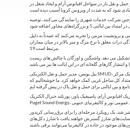
حمل و نقل بار در سواحل اقیانوس آرام و ایجاد شغل در
 دوجین شرکت خدمات شهری را نمایندگی می‌کنند، توصیه
بی و برونشیت مزمن را تجربه می‌کنند که عمدتاً به دلیل
 معلق با نرخ مرگ و میر بالاتر در میان بیماران COVID-
19 مرتبط است.
یش از 40درصد از کل انتشار گازهای گلخانه ای را تشکیل می دهد. واشنگتن و اورگان با چالش های زیست
بیل بویس، مدیر حمل و نقل الکتریکی SMUD، گفت: «برق کردن حمل و نقل یک جزء کلیدی برای رسیدن به هدف ما برای انتشار کربن صفر خالص تا 2040 است. به عنوان یک مرکز
 امتداد کل ساحل غربی کمک خواهد کرد. ما خوشحالیم که
ک اقیانوس آرام، پاسیفیک پاور، پورتلند جنرال الکتریک،
ای برق‌رسانی کریدور I-5 پیشنهاد می‌کند. مرحله اول شامل نصب 27 سایت های شارژ در امتداد I-5 در
اصل زمانی 50مایل برای وسایل نقلیه الکتریکی متوسط، مانند ون های تحویل، توسط 2025 است. سپس، بعداً، 14 از 27 سایت‌های شارژ گسترش خواهند یافت تا شارژ دکل‌های