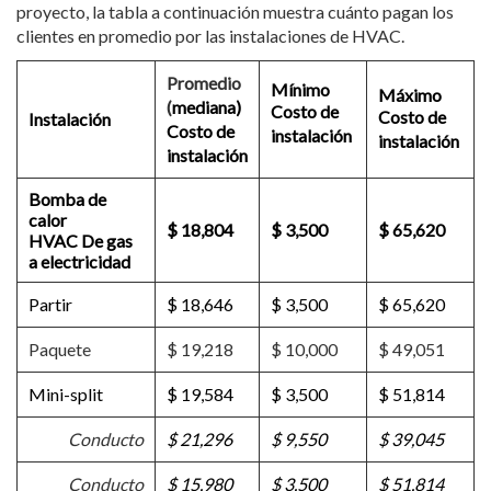
proyecto, la tabla a continuación muestra cuánto pagan los
clientes en promedio por las instalaciones de HVAC.
Promedio
Mínimo
Máximo
(
mediana)
Costo de
Costo de
Instalación
Costo de
instalación
instalación
instalación
Bomba de
calor
$ 18,804
$ 3,500
$ 65,620
HVAC
De gas
a electricidad
Partir
$ 18,646
$ 3,500
$ 65,620
Paquete
$ 19,218
$ 10,000
$ 49,051
Mini-split
$ 19,584
$ 3,500
$ 51,814
Conducto
$ 21,296
$ 9,550
$ 39,045
Conducto
$ 15,980
$ 3,500
$ 51,814