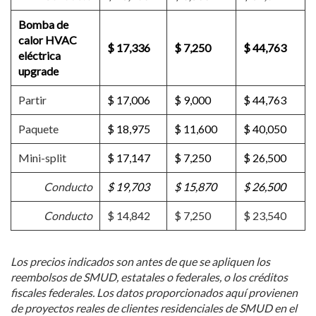
Bomba de
calor HVAC
$ 17,336
$ 7,250
$ 44,763
eléctrica
u
pgrade
Partir
$ 17,006
$ 9,000
$ 44,763
Paquete
$ 18,975
$ 11,600
$ 40,050
Mini-split
$ 17,147
$ 7,250
$ 26,500
Conducto
$ 19,703
$ 15,870
$ 26,500
Conducto
$ 14,842
$ 7,250
$ 23,540
Los precios indicados son antes de que se apliquen los
reembolsos de SMUD, estatales o federales, o los créditos
fiscales federales. Los datos proporcionados aquí provienen
de proyectos reales de clientes residenciales de SMUD en el