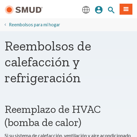
Ir
Iniciar sesión
Buscar en el 
Menú
al
contenido
English
principal
Reembolsos para mi hogar
Reembolsos de
calefacción y
refrigeración
Reemplazo de HVAC
(bomba de calor)
Si su sistema de calefacción, ventilación y aire acondicionado