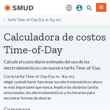
Ir
Iniciar sesión
Buscar en el 
Menú
al
contenido
English
principal
Tarifa Time-of-Day (5 p. m.-8 p. m.)
Calculadora de costos
Time-of-Day
Calcule el costo diario estimado del uso de los
electrodomésticos con nuestra tarifa Time-of-Day.
Con la tarifa Time-of-Day (5 p. m. -8 p. m.),
elegir
cuándo
hacer funcionar sus electrodomésticos ahora
es más importante que nunca. Analice las distintas tarifas
estacionales, los electrodomésticos y los horarios para
encontrar formas de ahorrar.
Comenzar