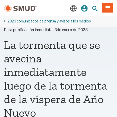
Ir
Iniciar sesión
Buscar en el 
Menú
al
contenido
English
principal
2023 comunicados de prensa y avisos a los medios
Para publicación inmediata: 3de enero de 2023
La tormenta que se
avecina
inmediatamente
luego de la tormenta
de la víspera de Año
Nuevo