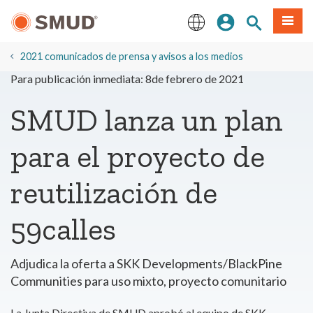
Ir
Iniciar sesión
Buscar en el 
Menú
al
contenido
English
principal
2021 comunicados de prensa y avisos a los medios
Para publicación inmediata: 8de febrero de 2021
SMUD lanza un plan
para el proyecto de
reutilización de
59calles
Adjudica la oferta a SKK Developments/BlackPine
Communities para uso mixto, proyecto comunitario
La Junta Directiva de SMUD aprobó al equipo de SKK