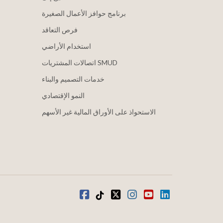
برنامج حوافز الأعمال الصغيرة
فرص التعاقد
استخدام الأراضي
اتصالات المشتريات SMUD
خدمات التصميم والبناء
النمو الإقتصادي
الاستحواذ على الأوراق المالية غير الأسهم
موقع YouTube
ينكدين
انستغرام
تويتر
تيكتوك
فيسبوك