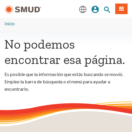
Ir
Iniciar sesión
Buscar en el 
Menú
al
contenido
English
principal
Inicio
No podemos
encontrar esa página.
Es posible que la información que estás buscando se movió.
Emplee la barra de búsqueda o el menú para ayudar a
encontrarlo.