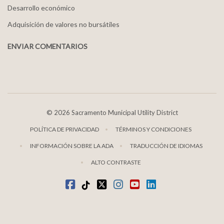
Desarrollo económico
Adquisición de valores no bursátiles
ENVIAR COMENTARIOS
©
2026 Sacramento Municipal Utility District
POLÍTICA DE PRIVACIDAD
TÉRMINOS Y CONDICIONES
INFORMACIÓN SOBRE LA ADA
TRADUCCIÓN DE IDIOMAS
ALTO CONTRASTE
Facebook
TikTok
twitter
Instagram
youtube
LinkedIn