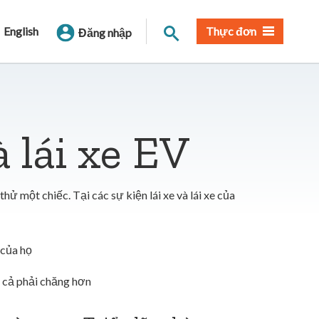
Tìm trang
English
Thực đơn
Đăng nhập
à lái xe EV
hử một chiếc. Tại các sự kiện lái xe và lái xe của
 của họ
á cả phải chăng hơn