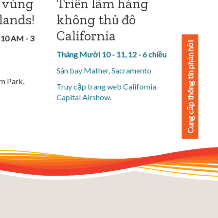
 vùng
Triển lãm hàng
lands!
không thủ đô
California
 10 AM - 3
Cung cấp thông tin phản hồi
Tháng Mười 10 - 11, 12 - 6 chiều
Sân bay Mather, Sacramento
m Park,
Truy cập
trang web California
Capital Airshow
.