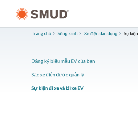
Chuyển
đến
nội
dung
chính
Trang chủ
Sống xanh
Xe điện dân dụng
Sự kiện
Đăng ký biểu mẫu EV của bạn
Sạc xe điện được quản lý
Sự kiện đi xe và lái xe EV