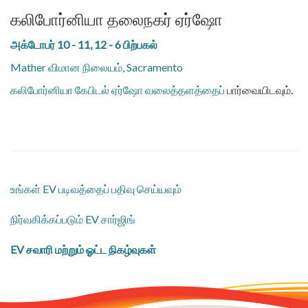
கலிபோர்னியா தலைநகர் ஏர்ஷோ
அக்டோபர் 10 - 11, 12 - 6 பிற்பகல்
Mather விமான நிலையம், Sacramento
கலிபோர்னியா கேபிடல் ஏர்ஷோ வலைத்தளத்தைப்
பார்வையிடவும்.
உங்கள் EV படிவத்தைப் பதிவு செய்யவும்
நிர்வகிக்கப்படும் EV சார்ஜிங்
EV சவாரி மற்றும் ஓட்ட நிகழ்வுகள்