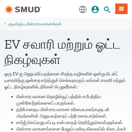
முக்கிய
உள்நுழையவும்
தளத் தேடல்
பட்டியல
உள்ளடக்கத்திற்கு
செல்க
English
குடியிருப்பு மின்சார வாகனங்கள்
EV சவாரி மற்றும் ஓட்ட
நிகழ்வுகள்
ஒரு EV ஐ அனுபவிப்பதற்கான சிறந்த வழிகளில் ஒன்று டெஸ்ட்
டிரைவிற்கு ஒன்றை எடுத்துச் செல்வதாகும். எங்கள் சவாரி மற்றும்
ஓட்ட நிகழ்வுகளில், நீங்கள் பெறுவீர்கள்:
மின்சார வாகன தொழில்நுட்பத்தில் சமீபத்திய
முன்னேற்றங்களைப் பாருங்கள்.
தற்போதைய மின்சார வாகன உரிமையாளர்களுடன்
அவர்களின் அனுபவத்தைப் பற்றி உரையாடுங்கள்.
சார்ஜ் செய்வது எப்படி என்பதைத் தெரிந்துகொள்ளுங்கள்.
மின்சார வாகனங்களை மேலும் மலிவு விலையில் கிடைக்கச்