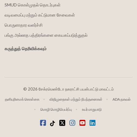
SMUD கொள்முதல் தொடர்புகள்
வடிவமைப்பு மற்றும் கட்டுமான சேவைகள்
பொருளாதார வளர்ச்சி
பங்கு அல்லாத பத்திரங்களை கையகப்படுத்துதல்
கருத்துத் தெரிவிக்கவும்
©
2026 சேக்ரமெண்டோ நகராட்சி பயன்பாட்டு மாவட்டம்
தனியுரிமைக் கொள்கை
விதிமுறைகள் மற்றும் நிபந்தனைகள்
ADA தகவல்
மொழி மொழிபெயர்ப்பு
உயர் மாறுபாடு
முகநூல்
டிக்டோக்
ட்விட்டர்
Instagram
வலைஒளி
LinkedIn