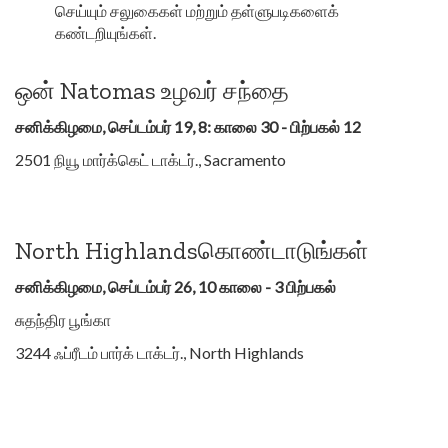
செய்யும் சலுகைகள் மற்றும் தள்ளுபடிகளைக்
கண்டறியுங்கள்.
ஒன் Natomas உழவர் சந்தை
சனிக்கிழமை, செப்டம்பர் 19, 8: காலை 30 - பிற்பகல் 12
2501 நியூ மார்க்கெட் டாக்டர்., Sacramento
North Highlandsகொண்டாடுங்கள்
சனிக்கிழமை, செப்டம்பர் 26, 10 காலை - 3 பிற்பகல்
சுதந்திர பூங்கா
3244 ஃப்ரீடம் பார்க் டாக்டர்., North Highlands