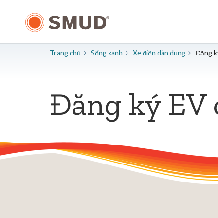
Chuyển
đến
nội
dung
chính
Trang chủ
Sống xanh
Xe điện dân dụng
Đăng k
Đăng ký EV 