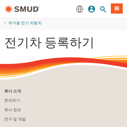
주
로그인
사이트 검색
메뉴
요
콘
English
텐
주거용 전기 자동차
츠
로
전기차 등록하기
건
너
뛰
기
회사 소개
문의하기
회사 정보
연구 및 개발