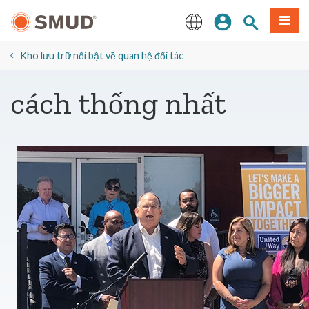
Chuyển
Đăng nhập
Tìm trang
Thực 
đến
nội
English
dung
Kho lưu trữ nổi bật về quan hệ đối tác
chính
cách thống nhất