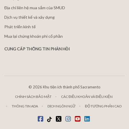
Địa chỉ liên hệ mua sắm của SMUD
Dịch vụ thiết kế và xây dựng
Phát triển kinh tế
Mua lại chứng khoán phi cổ phần
CUNG CẤP THÔNG TIN PHẢN HỒI
©
2026 Khu tiện ích thành phố Sacramento
CHÍNH SÁCH BẢO MẬT
CÁC ĐIỀU KHOẢN VÀ ĐIỀU KIỆN
THÔNG TIN ADA
DỊCH NGÔN NGỮ
ĐỘ TƯƠNG PHẢN CAO
Facebook
Tiktok
Twitter
Instagram
youtube
LinkedIn