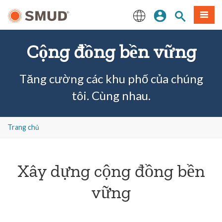
Chuyển
Đăng nhập
Tìm trang
Thực 
đến
nội
English
dung
Cộng đồng bền vững
chính
Tăng cường các khu phố của chúng
tôi. Cùng nhau.
Trang chủ
Xây dựng cộng đồng bền
vững