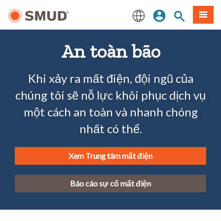
Chuyển
Đăng nhập
Tìm trang
Thực 
đến
nội
English
dung
An toàn bão
chính
Khi xảy ra mất điện, đội ngũ của
chúng tôi sẽ nỗ lực khôi phục dịch vụ
một cách an toàn và nhanh chóng
nhất có thể.
Xem Trung tâm mất điện
Báo cáo sự cố mất điện