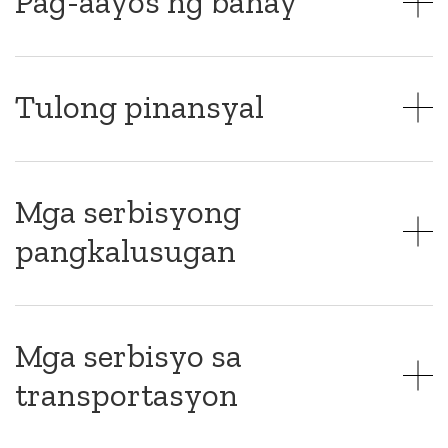
Pag-aayos ng bahay
Tulong pinansyal
Mga serbisyong
pangkalusugan
Mga serbisyo sa
transportasyon