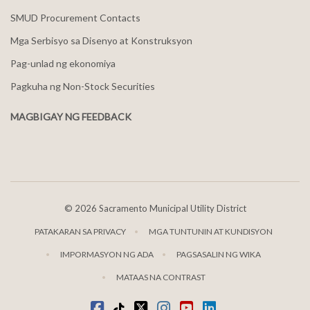
SMUD Procurement Contacts
Mga Serbisyo sa Disenyo at Konstruksyon
Pag-unlad ng ekonomiya
Pagkuha ng Non-Stock Securities
MAGBIGAY NG FEEDBACK
©
2026 Sacramento Municipal Utility District
PATAKARAN SA PRIVACY
MGA TUNTUNIN AT KUNDISYON
IMPORMASYON NG ADA
PAGSASALIN NG WIKA
MATAAS NA CONTRAST
Facebook
Tiktok
kaba
Instagram
youtube
LinkedIn