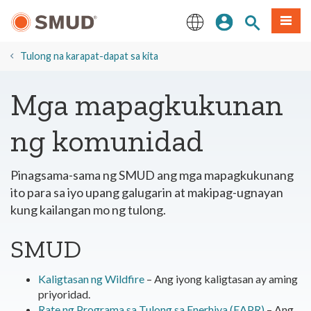
Lumaktaw
Mag-sign In
Paghahanap 
Menu
sa
Pangunahing
English
Nilalaman
Tulong na karapat-dapat sa kita
Mga mapagkukunan
ng komunidad
Pinagsama-sama ng SMUD ang mga mapagkukunang
ito para sa iyo upang galugarin at makipag-ugnayan
kung kailangan mo ng tulong.
SMUD
Kaligtasan ng Wildfire
– Ang iyong kaligtasan ay aming
priyoridad.
Rate ng Programa sa Tulong sa Enerhiya (EAPR)
– Ang