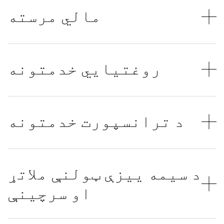
مالي مرسته
روغتیايي خدمتونه
د ترانسپورت خدمتونه
د سیمه ییزې ټولنې ملاتړ
او سرچینې