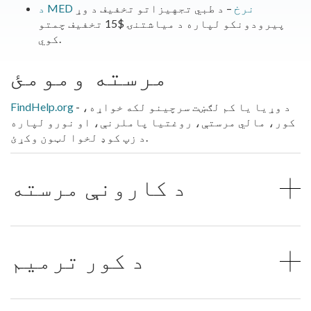
د MED نرخ
– د طبي تجهیزاتو تخفیف د وړ
پیرودونکو لپاره د میاشتنۍ $15 تخفیف چمتو
کوي.
مرسته ومومئ
- د وړیا یا کم لګښت سرچینو لکه خواړه،
FindHelp.org
کور، مالي مرستې، روغتیا پاملرنې، او نورو لپاره
د زپ کوډ لخوا لټون وکړئ.
د کارونې مرسته
د کور ترمیم