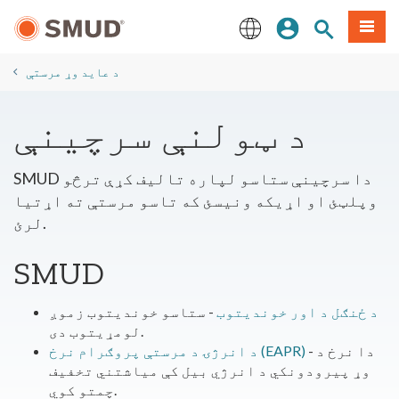
اصلي
مینو
سایټ لټون
ننوزئ
منځپانګې
ته
English
لاړ
د عاید وړ مرستې
شئ
د ټولنې سرچینې
SMUD دا سرچینې ستاسو لپاره تالیف کړې ترڅو
وپلټئ او اړیکه ونیسئ که تاسو مرستې ته اړتیا
لرئ.
SMUD
د ځنګل د اور خوندیتوب
- ستاسو خوندیتوب زموږ
لومړیتوب دی.
- دا نرخ د
د انرژۍ د مرستې پروګرام نرخ (EAPR)
وړ پیرودونکي د انرژي بیل کې میاشتني تخفیف
چمتو کوي.