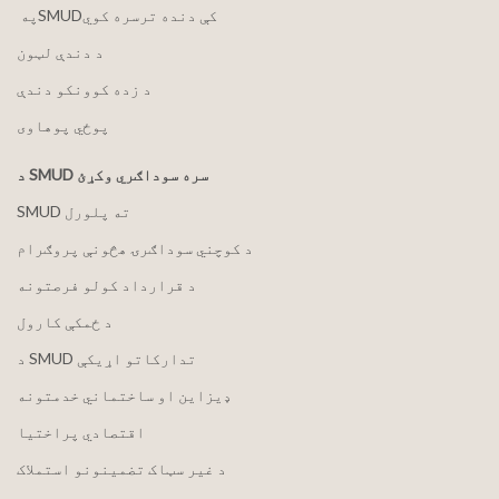
په ‏‎SMUD‎‏ کې دنده ترسره کوي
د دندې لټون
د زده کوونکو دندې
پوځي پوهاوی
د SMUD سره سوداګري وکړئ
SMUD ته پلورل
د کوچني سوداګرۍ هڅونې پروګرام
د قرارداد کولو فرصتونه
د ځمکې کارول
د SMUD تدارکاتو اړیکې
ډیزاین او ساختماني خدمتونه
اقتصادي پراختیا
د غیر سټاک تضمینونو استملاک