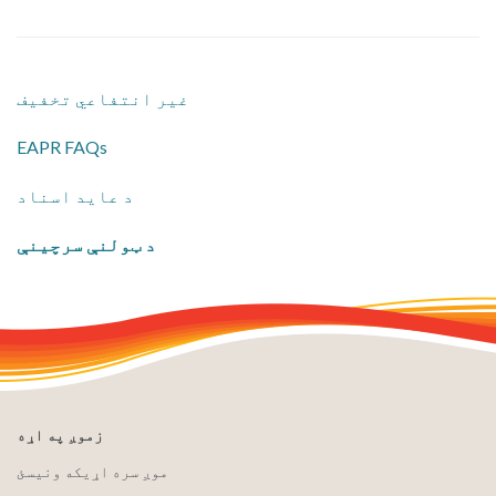
غیر انتفاعي تخفیف
EAPR FAQs
د عاید اسناد
د ټولنې سرچینې
زموږ په اړه
موږ سره اړیکه ونیسئ