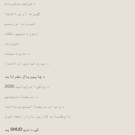
د شرکت معلومات
څیړنه او پراختیا
خبرونه او رسنۍ
زموږ د سیمې نقشه
خبرونه
د مدیره هیئت
د بورډ غونډې او اجنډا
د چاپیریال مشرتابه
2030 د پاکې انرژۍ لید
د بریښنا سرچینې
د ونو او بریښنا لینونو ساتنه
داوطلبانه کاربن بازار افشا کول
په SMUD کې دندې