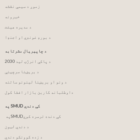
زموږ د سیمې نقشه
خبرونه
د مدیره هیئت
د بورډ غونډې او اجنډا
د چاپیریال مشرتابه
2030 د پاکې انرژۍ لید
د بریښنا سرچینې
د ونو او بریښنا لینونو ساتنه
داوطلبانه کاربن بازار افشا کول
په SMUD کې دندې
په ‏‎SMUD‎‏ کې دنده ترسره کوي
د دندې لټون
د زده کوونکو دندې