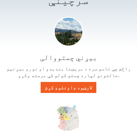
سرچینې
بیړني چمتووالی
راځئ چې تاسو سره د بریښنا بندیدو او نورو بیړنیو
حالتونو لپاره چمتو کولو کې مرسته وکړو.
لارښود ډاونلوډ کړئ