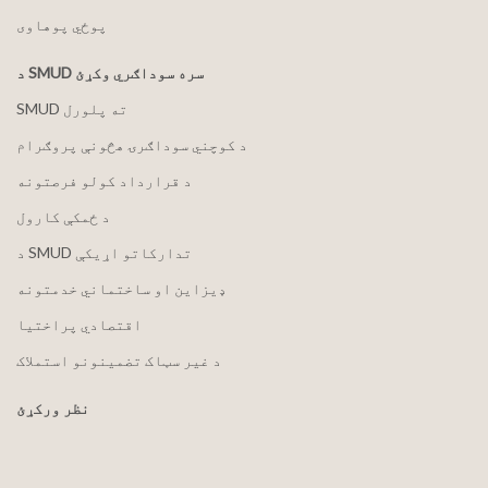
پوځي پوهاوی
د SMUD سره سوداګري وکړئ
SMUD ته پلورل
د کوچني سوداګرۍ هڅونې پروګرام
د قرارداد کولو فرصتونه
د ځمکې کارول
د SMUD تدارکاتو اړیکې
ډیزاین او ساختماني خدمتونه
اقتصادي پراختیا
د غیر سټاک تضمینونو استملاک
نظر ورکړئ