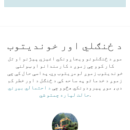
د ځنګلي اور خونديتوب
موږ د ځنګلونو ویجاړونکي اغیزې پیژنو او تل
کار کوو چې زموږ د کارمندانو او ټولنې
خوندیتوب زموږ لومړیتوب وي. پداسې حال کې چې
زموږ د خدماتو په ساحه کې د ځنګل د اور خطر کم
دی، موږ پیرودونکي هڅوو چې
د احتمالي بیړني
.
حالت لپاره چمتو شي