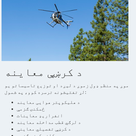
د کرښې معاینه
موږ په منظم ډول زموږ د لیږد او توزیع تاسیساتو یو
:
لړ تفتیشونه ترسره کوو، په شمول
د هلیکوپتر هوایی معاینه
ځمکنۍ ګزمې
انفراريډ معاينات
د لرګي قطب مداخله معاینه
د کرښې تفصيلي معاینې
کلنۍ کرښه ګزمې