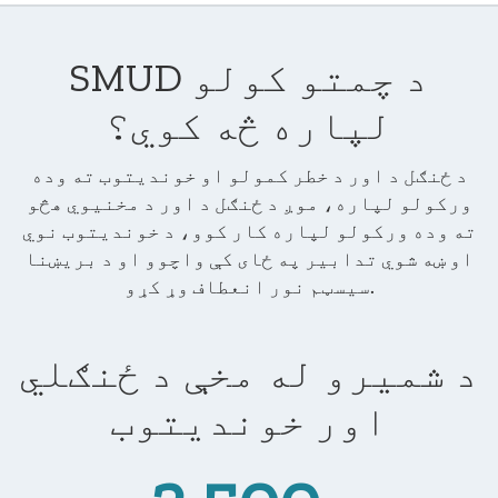
SMUD د چمتو کولو
لپاره څه کوي؟
د ځنګل د اور د خطر کمولو او خوندیتوب ته وده
ورکولو لپاره، موږ د ځنګل د اور د مخنیوي هڅو
ته وده ورکولو لپاره کار کوو، د خوندیتوب نوي
او ښه شوي تدابیر په ځای کې واچوو او د بریښنا
سیسټم نور انعطاف وړ کړو.
د شمیرو له مخې د ځنګلي
اور خوندیتوب