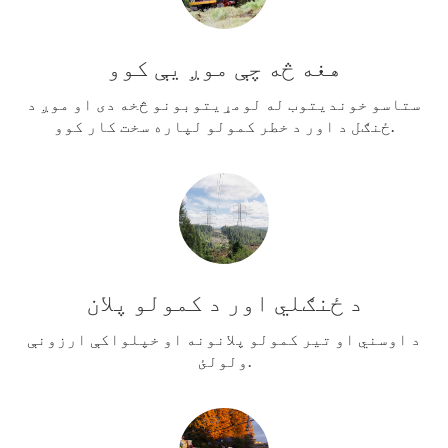
هغه څه چې موږ یې کوو
ستاسو خوندیتوب له لومړیتوبونو څخه دی او موږ د
ځنګل د اور د خطر کمولو لپاره سخت کار کوو.
د ځنګلي اور د کمولو پلان
د اوسني او تیر کمولو پلانونه او خپلواکې ارزونې
ولولئ.