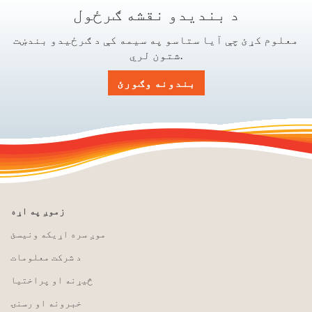
د بندیدو نقشه ګرځول
معلوم کړئ چې آیا ستاسو په سیمه کې د ګرځیدو بندښت
شتون لري.
بندونه وګورئ
زموږ په اړه
موږ سره اړیکه ونیسئ
د شرکت معلومات
څیړنه او پراختیا
خبرونه او رسنۍ