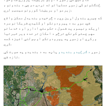
ځنګلونو کې زموږ عملیاتو ته نږدې دی چې د بندونو ،
زیرمو او بریښنا کورونو سیسټم لري.
که چیرې بندول اړین وي، د څرخیدو بندیدل ممکن واقع
شي. موږ به د پیرودونکو او کلیدي شریکانو سره
اړیکه ونیسو، په شمول د حکومتي ادارو او د خدماتو
مهم چمتو کونکي ترڅو د امکان تر حده ډیر خبرتیا
ورکړي او زموږ په پیرودونکو او ټولنې اغیزه کمه
کړي.
زموږ
د ګرځیدو بندیدو
پاڼه به د بندیدو په صورت کې
تازه شي.