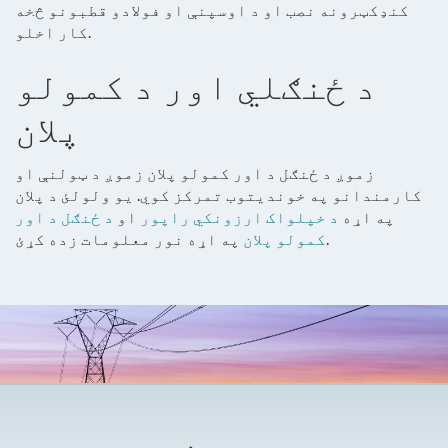
کنډکټرونه نصب او د اوسپنې او فولادو قطبونو څخه
کار اخلو.
د ځنګلي اور د کمولو
پلان
زموږ د ځنګل د اور کمولو پلان زموږ د ټولنې او
کارمندانو په خوندیتوب تمرکز کوي. یو ولولئ
د پلان
په اړه
د خپلواک ارزونکي راپور
او
د ځنګل د اور
په اړه نور معلومات زده کړئ.
کمولو پلان