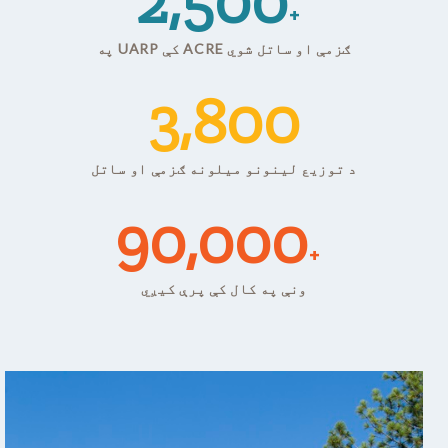
2,500
+
په UARP کې ACRE ګزمې او ساتل شوي
3,800
د توزیع لینونو میلونه ګزمې او ساتل
90,000
+
ونې په کال کې پرې کیږي