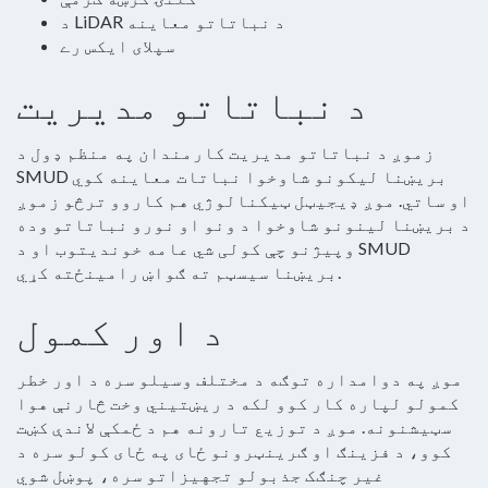
د LiDAR د نباتاتو معاینه
سپلای ایکس رے
د نباتاتو مدیریت
زموږ د نباتاتو مدیریت کارمندان په منظم ډول د
SMUD بریښنا لیکونو شاوخوا نباتات معاینه کوي
او ساتي. موږ ډیجیټل ټیکنالوژي هم کاروو ترڅو زموږ
د بریښنا لینونو شاوخوا د ونو او نورو نباتاتو وده
وپیژنو چې کولی شي عامه خوندیتوب او د SMUD
بریښنا سیسټم ته ګواښ رامینځته کړي.
د اور کمول
موږ په دوامداره توګه د مختلف وسیلو سره د اور خطر
کمولو لپاره کار کوو لکه د ریښتیني وخت څارنې هوا
سټیشنونه. موږ د توزیع تارونه هم د ځمکې لاندې کښت
کوو، د فزینګ او ګرینټرونو ځای په ځای کولو سره د
غیر چنګک جذبولو تجهیزاتو سره، پوښل شوي