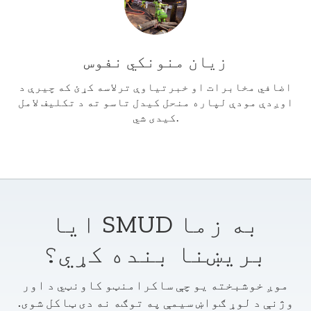
زیان منونکي نفوس
اضافي مخابرات او خبرتیاوې ترلاسه کړئ که چیرې د
اوږدې مودې لپاره منحل کیدل تاسو ته د تکلیف لامل
کیدی شي.
ایا SMUD به زما
بریښنا بنده کړي؟
موږ خوشبخته یو چې ساکرامنټو کاونټي د اور
وژنې د لوړ ګواښ سیمې په توګه نه دی ټاکل شوی.