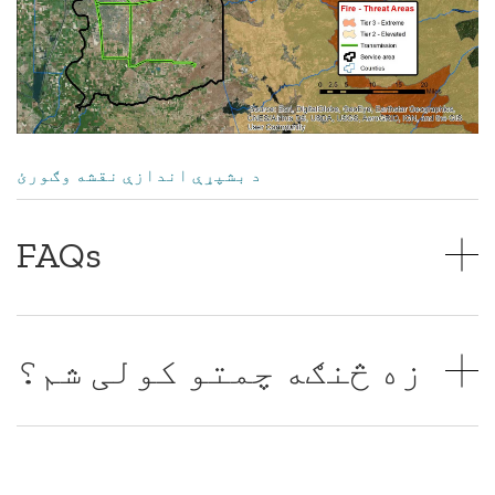
د بشپړې اندازې نقشه وګورئ
FAQs
زه څنګه چمتو کولی شم؟