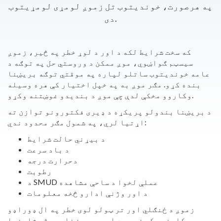
په هرصورت، خوندیتوب تل زموږ لومړی لومړیتوب
دی.
که سخت شرایط لکه د اور د لوړ خطر په څیر، زموږ
سیسټم ګواښوي، موږ ممکن د وروستي حل په توګه د
عامه خوندیتوب ساتلو لپاره په موقتي توګه بریښنا
بنده کړو. مګر موږ به په خپل اختیار کې هره وسیله
وکاروو مخکې لدې چې موږ د بندیدو غوښتنه وکړو.
د بریښنا بندولو پریکړه د ډیری فکتورونو توازن ته
اړتیا لري، په شمول مګر محدود ندي:
د بیړني حالت شرایط
د باد سرعت
دحرارت درجه
رطوبت
د SMUD عملې لخوا د ساحې مشاهده
د اور وژنې ادارو څخه معلومات
زموږ د ځنګلي اور تر ټولو لوی خطر په ال ډوراډو
کاونټي کې زموږ د اوبو بریښنا پروژې شاوخوا