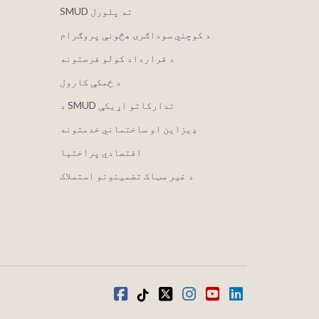
SMUD ته پلورل
د کوچني سوداګرۍ هڅونې پروګرام
د قرارداد کولو فرصتونه
د ځمکې کارول
د SMUD تدارکاتو اړیکې
ډیزاین او ساختماني خدمتونه
اقتصادي پراختیا
د غیر سټاک تضمینونو استملاک
LinkedIn
یوټیوب
انسټاګرام
ټویټر
ټیک ټاک
فیسبوک