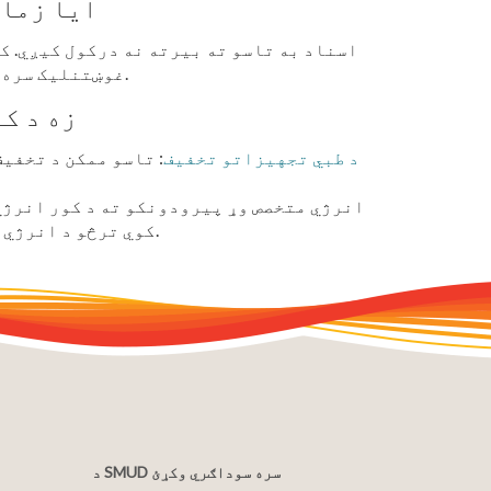
ایا زما 
اسناد به تاسو ته بیرته نه درکول کیږي. ک
واستوئ.
غوښتنلیک سره د
زه د ک
د طبي تجهیزاتو تخفیف
: تاسو ممکن د تخفی
کوي ترڅو د انرژي کم کارولو او پیسو خوندي کولو کې مرسته وکړي.
د SMUD سره سوداګري وکړئ