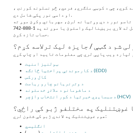
 کوي، چې د کوټې ملګري، فرعي، څو نسلونه کورنۍ
او داسې نور پکې شامل دي.
نور د دې وړتیا نه لرئ، مهرباني وکړئ موږ ته My Account SMUD
پورټل له لارې بریښنالیک واستوئ یا موږ ته په 1-888-742-SMUD (7683) کې زنګ ووهئ ترڅو خپل
حساب تازه کړئ.
ی شم د ګټې / جایزه لیک ترلاسه کړم؟
ټولنیز امنیت
د کارموندنې پراختیا څانګه (EDD)
کال ورکس
د وترنریانو چارو ریاست
د ماشومانو د ملاتړ خدمتونه
د سبسایډي خبرتیا د کور انتخاب واؤچر (HCV)
 غوښتنلیک په مختلفو ژبو کې راځي؟
هو، غوښتنلیک په لاندې ژبو کې شتون لري:
انګلیسي
قم بتنزيل التطبيق
(عربي)