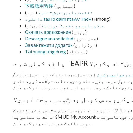
(چینایي)
下載應用程序
تخفیف پایین غوښتنلیک
(دري)
(Hmong)
دانلود tau ib daim ntawv Thov
د کم عايدوو تخفيف غونليک
(پښتو)
(روسي)
Скачать приложение
(هسپانوي)
Descargue una solicitud
(اوکراين)
Завантажити додаток
(ویتنام)
Tải xuống ứng dụng
این لپاره غوښتنه وکړم؟
 درخواست وکړئ
او د خپل غوښتنلیک سره د خپل عاید /
په خپل سیسټم کې ستاسو غوښتنلیک ترلاسه کړو، تاسو
يک پروسس کېدل به څومره وخت نيسي؟
آنلاین غوښتنلیکونه معمولا د سپارلو څخه د 1-2 اونیو دننه پروسس کیږي. ستاسو د غوښتنلیک
حالت به ستاسو په SMUD My Account آنلاین کې د حساب خدماتو لاندې ښکاره شي. تاسو به د
برېښنالیک خبرتیا هم ترلاسه کړئ.