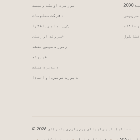
لید
موږ سره اړیکه ونیسئ
 سرچینې
د شرکت معلومات
و ساتنه
څیړنه او پراختیا
فشا کول
خبرونه او رسنۍ
زموږ د سیمې نقشه
خبرونه
د مدیره هیئت
د بورډ غونډې او اجنډا
2026 د ساکرامنټو ښاروالۍ یوټیلیټي ولسوالۍ
©
AD معلومات
شرایط او شرایط
د پټتیا تګلاره