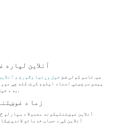
ایا زه کولی شم د EAPR آنل
هو. تاسو کولی شئ
خپل وړتیا وګورئ
،
آنلاین
پیسو سرچینې اسناد اپلوډ کړئ. کله چې موږ 
به د خپل غوښتنلیک د وضعیت په اړه نور معلومات ترلاسه کړئ.
زما د غوښتنل