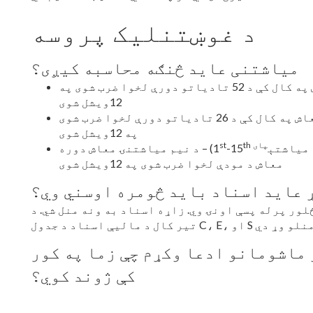
د غوښتنلیک پروسه
میاشتنی عاید څنګه محاسبه کیږی؟
د اونۍ د معاش دوره – اوسط ناخالص معاش په کال کې د 52 تادیاتو دورې لخوا ضرب شوی په
12ویشل شوی
د دوه اوونیز معاش دوره – اوسط ناخالص معاش په کال کې د 26 تادیاتو دورې لخوا ضرب شوی
په 12ویشل شوی
پای
th
st
-15
د نیم میاشتنۍ معاش دوره – (1
معاش د مودې لخوا ضرب شوی په 12ویشل شوی
وي. زاړه اسناد به ونه منل شي. د
 ماشومانو ادعا وکړم چې زما په کور
کې ژوند کوي؟