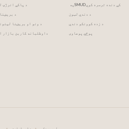
په ‏‎SMUD‎‏ کې دنده ترسره کوي
2030 د پاکې انرژۍ 
د دندې لټون
د بریښنا
د زده کوونکو دندې
د ونو او بریښنا لینون
پوځي پوهاوی
داوطلبانه کاربن بازار ا
لوړ برعکس
د ژبې ژباړه
د A