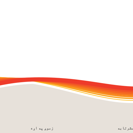
مشرتابه
زموږ په اړه