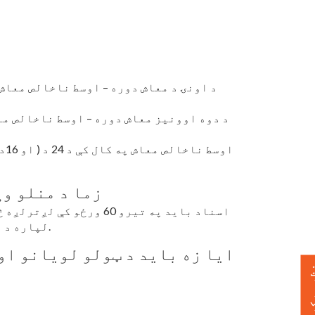
) اوسط ناخالص معاش په کال کې د 24 د
او 16د میاشتې
زما د منلو وړ عاید اسناد باید څومره اوسني وي؟
اسناد باید
په تیرو 60 ورځو کې لږترلږه څلور پرله پسې اونۍ
تیر کال د مالیې اسناد د جدول C، E، او S لپاره د منلو وړ دي.
ایا زه باید د ټولو لویانو او
 ورکړئ