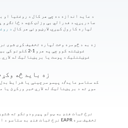
صادریږي. د فدرالي بې وزلۍ کچه د ځانګړو 
لپاره کارول کیږي. لارښوونې هر کال
د روغ
زه به د څومره وخت لپاره تخفيف کړی شوی نر
غوښتنه کوو چې په 
غوښتنلیک د پوست یا بریښنالیک له لارې وا
زه باید څه وکړم
که ستاسو عاید/د پیسو سرچینې یا شرایط بدل 
موږ ته د بریښنالیک له لارې خبر ورکړئ یا م