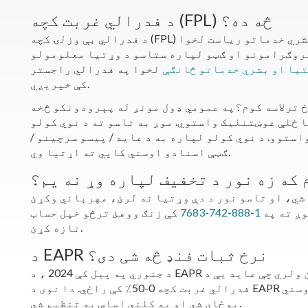
د فدرالي غربت کچه (FPL) څه ده؟
د فدرالي بې وزلۍ کچه (FPL) د عاید اندازه ده چې هر کال د روغتیا او بشري خدماتو ریاست لخوا
پروګرامونو او ګټو لپاره ستاسو د وړتیا معلومولو
تیا او بشري خدماتو څانګې
لخوا په فدرالي راجستر
کې خپریږي.
خ ترلاسه کوم؟په عمومي ډول مونږ له پېرودونکو څخه
هرو 1-2 کلونو کې بيا ځلې غوښتنليک واستوي. موږ به تاسو ته د نوي کولو
ستوو. د نوي کولو لپاره به د عاید / پیسو سرچینو /
ګټې اسنادو اوسني کاپي ته اړتیا وي.
 که زه نور د تخفیف لپاره وړ نه یم؟
شي، او تاسو نور د دې وړتیا نه لرئ، مهرباني وکړئ
وږ ته په
1-888-742-7683
کې زنګ ووهئ ترڅو خپل حساب
تازه کړئ.
د EAPR نرخ ثبات فنډ څه شی دی؟
د جنوري په پیل کې 2024 ، د EAPR نرخ ثبات فنډ به ټولو پیرودونکو ته شتون ولري چې عاید یې د
فدرالي غربت کچه 0-50٪ کې راځي. دا نوی د EAPR نرخ ثبات فنډ به ستاسو د اوسني EAPR تخفیف سره
یوځای شي او په کلني اساس به تنظیم شي.