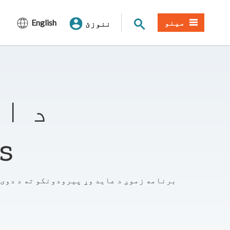
د سایټ لټون
مینو
English
ننوزئ
د ا
پر