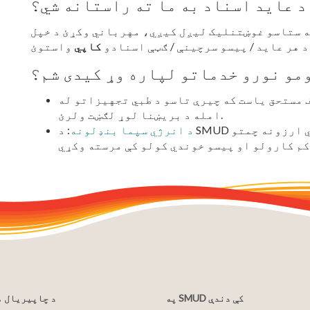
د عاید اسناد به ما ته راستانه شي؟
ه ستاسو غوښتنلیک لیږل کیږي، مهرباني وکړئ د خپل
 هر عاید / پیسو سرچینې / ګټې اسنادو
کاپي
ومو نورو خدماتو لپاره وړ کیدی شم؟
ف مستحق یاست که چیرې تاسو د طبي تجهیزاتو له
امله د بریښنا لوړ لګښت ولرئ.
د انرژي سپما بنډلونه
: د SMUD انرژي متخصص وړ پیرودونکو ته د کور انرژي ارزونه چمتو
په SMUD کې دندې
د چاپیریال 