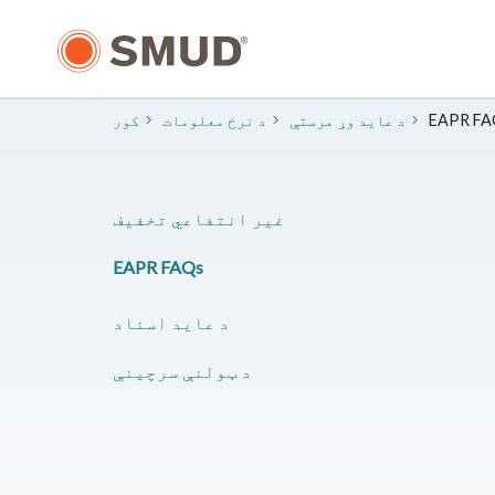
اصلي
منځپانګې
ته
لاړ
شئ
EAPR FA
د عاید وړ مرستې
د نرخ معلومات
کور
غیر انتفاعي تخفیف
EAPR FAQs
د عاید اسناد
د ټولنې سرچینې