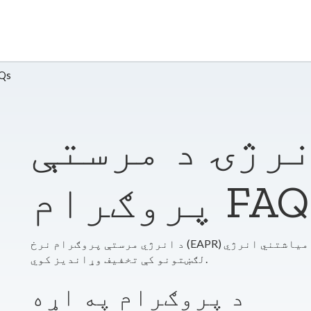
Qs
نرژۍ د مرستې
وګرام FAQs
د انرژي مرستې پروګرام نرخ (EAPR) برنامه زموږ د عاید وړ پیرودونکو ته د دوی میاشتني انرژي
لګښتونو کې تخفیف وړاندیز کوي.
د پروګرام په اړه