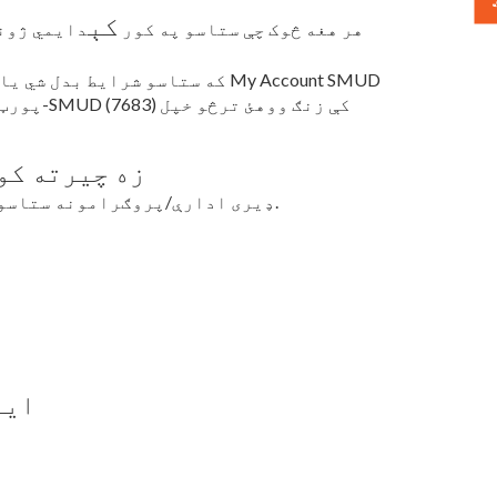
کې
، هر هغه څوک چې ستاسو په کور
دايمي ژوند
که ستاسو شرایط بدل شي یا تاسو 
زه چیرته کول
ډیری ادارې/پروګرامونه ستاسو لپاره ویب پاڼې لري چې معلومات تایید او چاپ کړي.
ایا